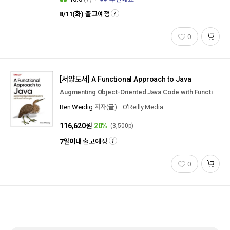
8/11(화)
출고예정
0
[서양도서]
A Functional Approach to Java
Augmenting Object-Oriented Java Code with Functional Principles
Ben Weidig
저자(글)
O'Reilly Media
116,620
원
20%
(3,500p)
7일이내
출고예정
0