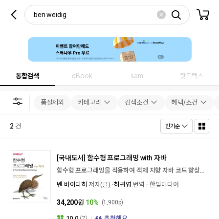
통합검색
eBook
sam
핫트랙스
품절제외
카테고리
검색조건
혜택/조건
2
건
인기순
[국내도서]
함수형 프로그래밍 with 자바
함수형 프로그래밍을 적용하여 객체 지향 자바 코드 향상시키기
벤 바이디히
저자(글)
허귀영
번역
한빛미디어
34,200
원
10%
(1,900p)
10.0
(7)
추천해요