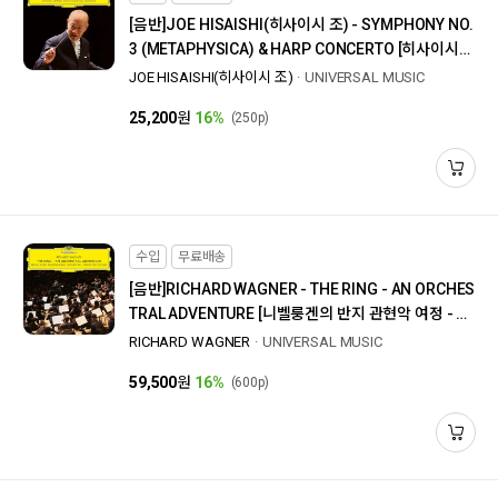
[음반]
JOE HISAISHI(히사이시 조) - SYMPHONY NO.
3 (METAPHYSICA) & HARP CONCERTO [히사이시
조: 교향곡 3번, 하프 협주곡]
JOE HISAISHI(히사이시 조)
UNIVERSAL MUSIC
25,200
원
16%
(250p)
수입
무료배송
[음반]
RICHARD WAGNER - THE RING - AN ORCHES
TRAL ADVENTURE [니벨룽겐의 반지 관현악 여정 - 타
르모 펠토코스키] [ LP]
RICHARD WAGNER
UNIVERSAL MUSIC
59,500
원
16%
(600p)