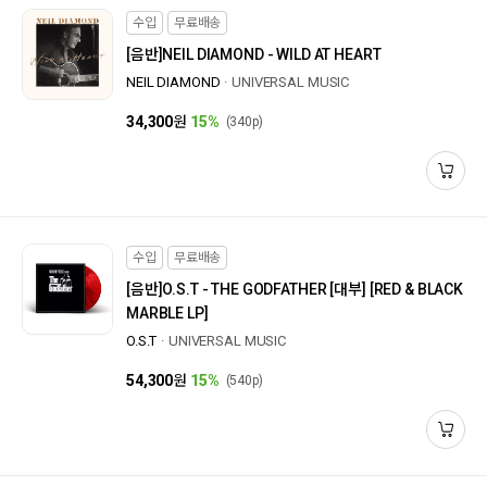
수입
무료배송
[음반]
NEIL DIAMOND - WILD AT HEART
NEIL DIAMOND
UNIVERSAL MUSIC
34,300
원
15%
(340p)
수입
무료배송
[음반]
O.S.T - THE GODFATHER [대부] [RED & BLACK
MARBLE LP]
O.S.T
UNIVERSAL MUSIC
54,300
원
15%
(540p)