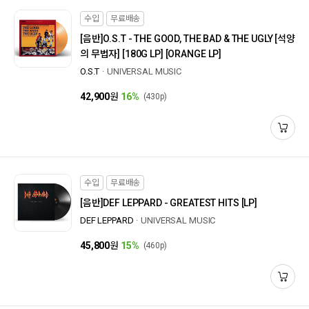
수입
무료배송
[음반]
O.S.T - THE GOOD, THE BAD & THE UGLY [석양
의 무법자] [180G LP] [ORANGE LP]
O.S.T
UNIVERSAL MUSIC
42,900
원
16%
(430p)
수입
무료배송
[음반]
DEF LEPPARD - GREATEST HITS [LP]
DEF LEPPARD
UNIVERSAL MUSIC
45,800
원
15%
(460p)