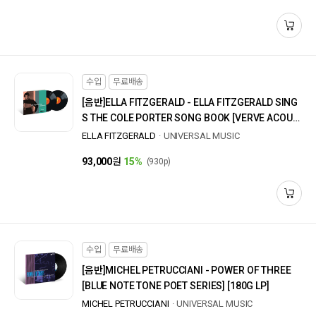
수입
무료배송
[음반]
ELLA FITZGERALD - ELLA FITZGERALD SING
S THE COLE PORTER SONG BOOK [VERVE ACOUS
TIC SOUNDS SERIES] [180G LP]
ELLA FITZGERALD
UNIVERSAL MUSIC
93,000
원
15%
(930p)
수입
무료배송
[음반]
MICHEL PETRUCCIANI - POWER OF THREE
[BLUE NOTE TONE POET SERIES] [180G LP]
MICHEL PETRUCCIANI
UNIVERSAL MUSIC