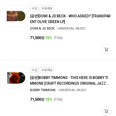
수입
무료배송
[음반]
DOMI & JD BECK - WHO ASKED? [TRANSPAR
ENT OLIVE GREEN LP]
DOMI & JD BECK
UNIVERSAL MUSIC
71,500
원
15%
(720p)
수입
무료배송
[음반]
BOBBY TIMMONS - THIS HERE IS BOBBY TI
MMONS [CRAFT RECORDINGS ORIGINAL JAZZ CL
ASSIC SERIES] [180G LP]
BOBBY TIMMONS
UNIVERSAL MUSIC
71,500
원
15%
(720p)