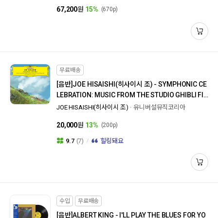
67,200
원
15%
(670p)
무료배송
[음반]
JOE HISAISHI(히사이시 조) - SYMPHONIC CE
LEBRATION: MUSIC FROM THE STUDIO GHIBLI FIL
MS OF HAYAO MIYAZAKI [심포닉 셀레브레이션: 뮤직
JOE HISAISHI(히사이시 조)
유니버설뮤직코리아
프롬 스튜디오 지브리 필림 오브 미야자키 하야오]
20,000
원
13%
(200p)
9.7
(7)
힐링돼요
수입
무료배송
[음반]
ALBERT KING - I'LL PLAY THE BLUES FOR YO