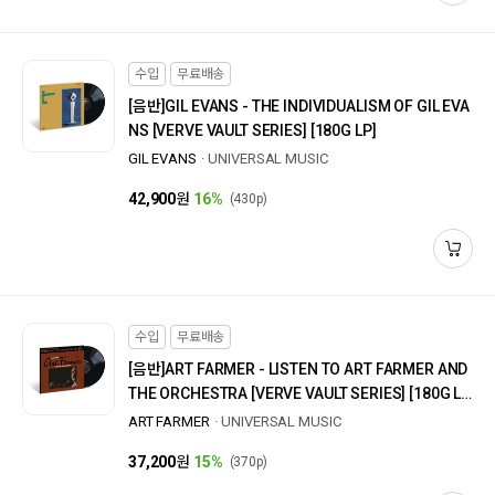
수입
무료배송
[음반]
GIL EVANS - THE INDIVIDUALISM OF GIL EVA
NS [VERVE VAULT SERIES] [180G LP]
GIL EVANS
UNIVERSAL MUSIC
42,900
원
16%
(430p)
수입
무료배송
[음반]
ART FARMER - LISTEN TO ART FARMER AND
THE ORCHESTRA [VERVE VAULT SERIES] [180G L
P]
ART FARMER
UNIVERSAL MUSIC
37,200
원
15%
(370p)