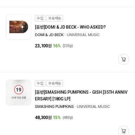
수입
무료배송
[음반]
DOMI & JD BECK - WHO ASKED?
DOMI & JD BECK
UNIVERSAL MUSIC
23,100
원
16%
(230p)
수입
무료배송
[음반]
SMASHING PUMPKINS - GISH [35TH ANNIV
ERSARY] [180G LP]
SMASHING PUMPKINS
UNIVERSAL MUSIC
48,300
원
15%
(480p)