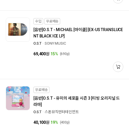
수입
무료배송
[음반]
O.S.T - MICHAEL [마이클] [EX-US TRANSLUCE
NT BLACK ICE LP]
O.S.T
SONY MUSIC
69,400
원
15%
(690p)
무료배송
[음반]
O.S.T - 유미의 세포들 시즌 3 [티빙 오리지널 드
라마]
O.S.T
스톤뮤직엔터테인먼트
40,100
원
19%
(400p)