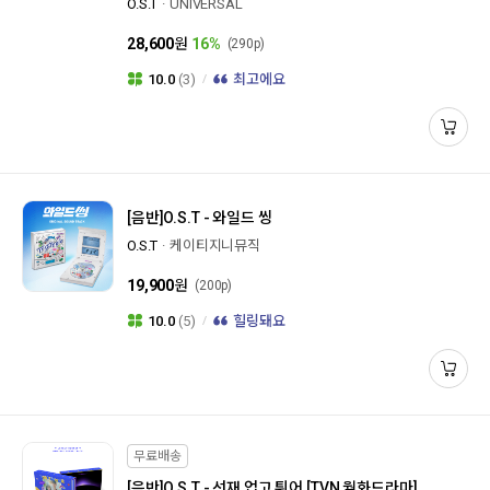
O.S.T
UNIVERSAL
28,600
원
16%
(290p)
10.0
(3)
최고에요
[음반]
O.S.T - 와일드 씽
O.S.T
케이티지니뮤직
19,900
원
(200p)
10.0
(5)
힐링돼요
무료배송
[음반]
O.S.T - 선재 업고 튀어 [TVN 월화드라마]