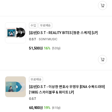
수입
무료배송
[음반]
O.S.T - REALITY BITES [청춘 스케치] [LP]
O.S.T
SONY MUSIC
51,500
원
16%
(520p)
무료배송
[음반]
O.S.T - 이상한 변호사 우영우 [ENA 수목드라마]
[180G 스카이블루 & 화이트 LP]
O.S.T
60,900
원
19%
(610p)