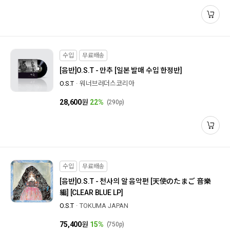
수입
무료배송
[음반]
O.S.T - 만추 [일본 발매 수입 한정반]
O.S.T
워너브러더스코리아
28,600
원
22%
(290p)
수입
무료배송
[음반]
O.S.T - 천사의 알 음악편 [天使のたまご 音樂
編] [CLEAR BLUE LP]
O.S.T
TOKUMA JAPAN
75,400
원
15%
(750p)