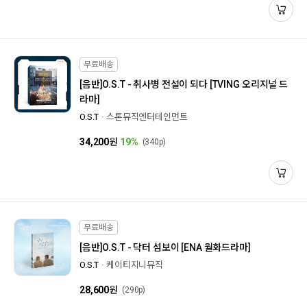
무료배송
[음반]
O.S.T - 취사병 전설이 되다 [TVING 오리지널 드
라마]
O.S.T
스톤뮤직엔터테인먼트
34,200
원
19%
(340p)
무료배송
[음반]
O.S.T - 닥터 섬보이 [ENA 월화드라마]
O.S.T
케이티지니뮤직
28,600
원
(290p)