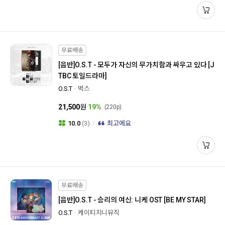
무료배송
[음반]
O.S.T - 모두가 자신의 무가치함과 싸우고 있다 [J
TBC 토일드라마]
O.S.T
벅스
21,500
원
19%
(220p)
10.0
(3)
최고에요
무료배송
[음반]
O.S.T - 승리의 여신: 니케 OST [BE MY STAR]
O.S.T
케이티지니뮤직