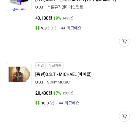
O.S.T
스톤뮤직엔터테인먼트
43,100
원
19%
(430p)
9.8
(131)
최고에요
수입
무료배송
[음반]
O.S.T - MICHAEL [마이클]
O.S.T
SONY MUSIC
20,400
원
17%
(200p)
10.0
(2)
최고에요