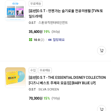
무료배송
[음반]
O.S.T - 언젠가는 슬기로울 전공의생활 [TVN 토
일드라마]
O.S.T
스톤뮤직엔터테인먼트
35,600
원
19%
(360p)
10.0
(2)
힐링돼요
수입
무료배송
[음반]
O.S.T - THE ESSENTIAL DISNEY COLLECTION
[디즈니 베스트 주제곡 모음집] [BABY BLUE LP]
O.S.T
SILVA SCREEN
70,300
원
15%
(700p)