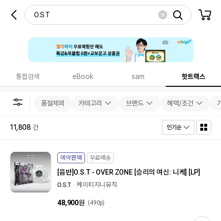
통합검색
eBook
sam
핫트랙스
품절제외
카테고리
브랜드
혜택/조건
11,808
건
인기순
예약판매
무료배송
[음반]
O.S.T - OVER ZONE [승리의 여신: 니케] [LP]
O.S.T
케이티지니뮤직
48,900
원
(490p)