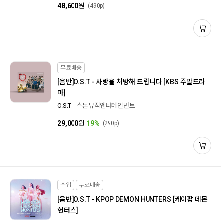
48,600
원
(490p)
무료배송
[음반]
O.S.T - 사랑을 처방해 드립니다 [KBS 주말드라
마]
O.S.T
스톤뮤직엔터테인먼트
29,000
원
19%
(290p)
수입
무료배송
[음반]
O.S.T - KPOP DEMON HUNTERS [케이팝 데몬
헌터스]