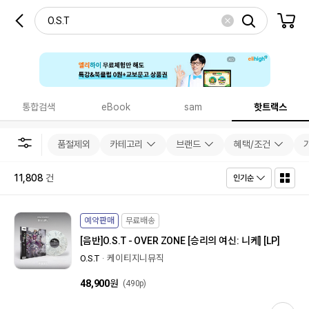
통합검색
eBook
sam
핫트랙스
품절제외
카테고리
브랜드
혜택/조건
11,808
건
인기순
예약판매
무료배송
[음반]
O.S.T - OVER ZONE [승리의 여신: 니케] [LP]
O.S.T
케이티지니뮤직
48,900
원
(490p)