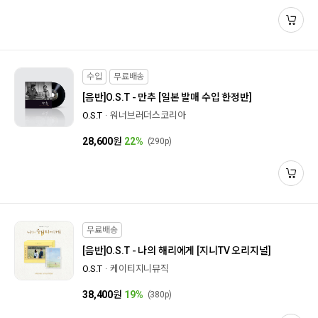
수입
무료배송
[음반]
O.S.T - 만추 [일본 발매 수입 한정반]
O.S.T
워너브러더스코리아
28,600
원
22%
(290p)
무료배송
[음반]
O.S.T - 나의 해리에게 [지니TV 오리지널]
O.S.T
케이티지니뮤직
38,400
원
19%
(380p)