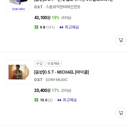
O.S.T
스톤뮤직엔터테인먼트
43,100
원
19%
(430p)
9.8
(131)
최고에요
수입
무료배송
[음반]
O.S.T - MICHAEL [마이클]
O.S.T
SONY MUSIC
20,400
원
17%
(200p)
10.0
(2)
최고에요