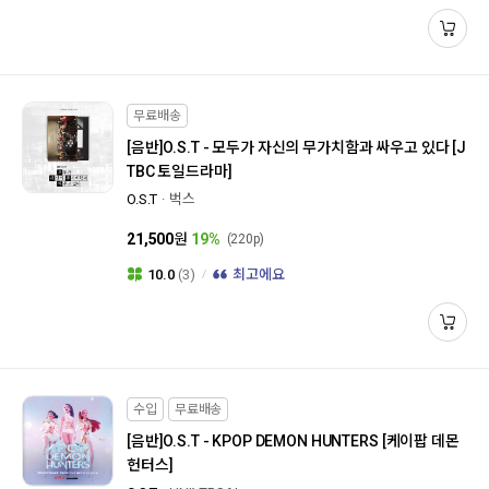
무료배송
[음반]
O.S.T - 모두가 자신의 무가치함과 싸우고 있다 [J
TBC 토일드라마]
O.S.T
벅스
21,500
원
19%
(220p)
10.0
(3)
최고에요
수입
무료배송
[음반]
O.S.T - KPOP DEMON HUNTERS [케이팝 데몬
헌터스]