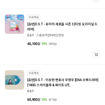
무료배송
[음반]
O.S.T - 유미의 세포들 시즌 3 [티빙 오리지널 드
라마]
O.S.T
스톤뮤직엔터테인먼트
40,100
원
19%
(400p)
무료배송
[음반]
O.S.T - 이상한 변호사 우영우 [ENA 수목드라마]
[180G 스카이블루 & 화이트 LP]
O.S.T
60,900
원
19%
(610p)