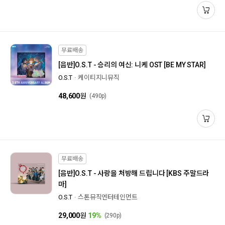
무료배송
[음반]
O.S.T - 승리의 여신: 니케 OST [BE MY STAR]
O.S.T
케이티지니뮤직
48,600
원
(490p)
무료배송
[음반]
O.S.T - 사랑을 처방해 드립니다 [KBS 주말드라
마]
O.S.T
스톤뮤직엔터테인먼트
29,000
원
19%
(290p)