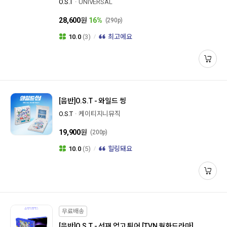
O.S.T
UNIVERSAL
28,600
원
16%
(290p)
10.0
(3)
최고에요
[음반]
O.S.T - 와일드 씽
O.S.T
케이티지니뮤직
19,900
원
(200p)
10.0
(5)
힐링돼요
무료배송
[음반]
O.S.T - 선재 업고 튀어 [TVN 월화드라마]