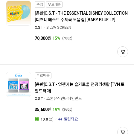
수입
무료배송
[음반]
O.S.T - THE ESSENTIAL DISNEY COLLECTION
[디즈니 베스트 주제곡 모음집] [BABY BLUE LP]
O.S.T
SILVA SCREEN
70,300
원
15%
(700p)
무료배송
[음반]
O.S.T - 언젠가는 슬기로울 전공의생활 [TVN 토
일드라마]
O.S.T
스톤뮤직엔터테인먼트
35,600
원
19%
(360p)
10.0
(2)
힐링돼요