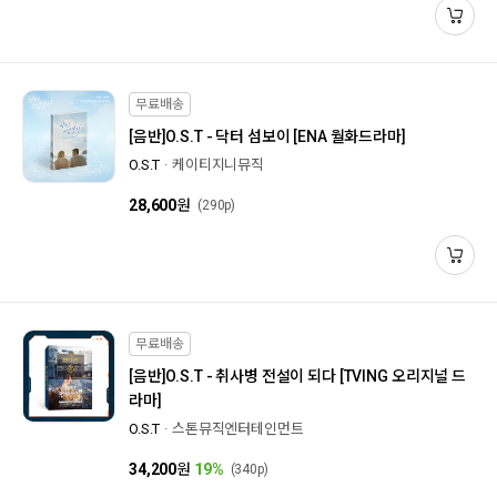
무료배송
[음반]
O.S.T - 닥터 섬보이 [ENA 월화드라마]
O.S.T
케이티지니뮤직
28,600
원
(290p)
무료배송
[음반]
O.S.T - 취사병 전설이 되다 [TVING 오리지널 드
라마]
O.S.T
스톤뮤직엔터테인먼트
34,200
원
19%
(340p)