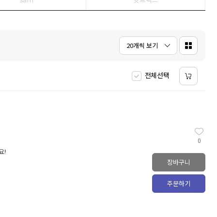
5
스펄전 설교전집
1
6
AI
1
7
일리아스
2
8
해커스 토익
11
20개씩 보기
9
클로드
1
10
북커버
1
전체선택
0
요!
장바구니
주문하기