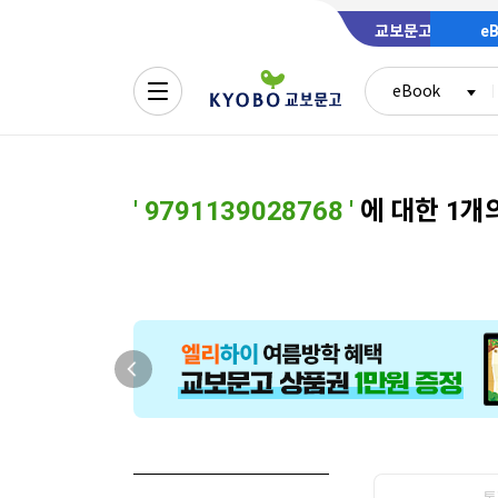
교보문고
e
eBook
'
9791139028768
'
에 대한 1개
통