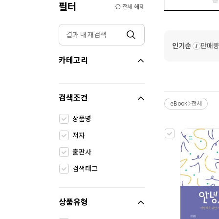
필터
전체 해제
인기순
판매
카테고리
검색조건
eBook
전체
>
상품명
저자
출판사
검색태그
상품유형