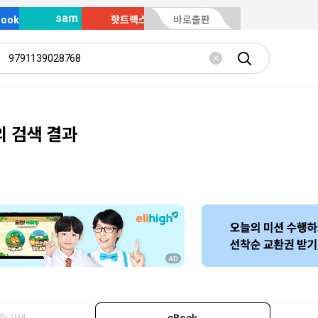
sam
Book
핫트랙스
바로출판
의 검색 결과
합검색
eBook