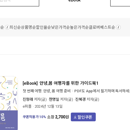
량순
최신순
상품명순
할인율순
낮은가격순
높은가격순
클로버베스트순
[eBook]
안녕,몸 여행자를 위한 가이드북1
첫 번째 여행: 안녕, 몸 여행 준비
PDF도 App에서 필기하며 독서하세
진향래
저자(글)
한명일
저자(글)
진혜경
저자(글)
e퍼플
2024년 12월 13일
할인쿠폰
소장
2,700
원
쿠폰적용가
10
%