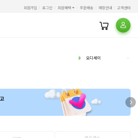
5
스펄전 설교전집
1
회원가입
로그인
회원혜택
주문배송
매장안내
고객센터
6
AI
1
7
일리아스
2
8
해커스 토익
11
9
클로드
1
10
북커버
1
1
오디세이아
2
히가시노 게이고
3
오디세이
4
미쓰다 신조
5
스펄전 설교전집
1
6
AI
1
7
일리아스
2
8
해커스 토익
11
9
클로드
1
10
북커버
1
1
오디세이아
2
히가시노 게이고
3
오디세이
4
미쓰다 신조
sam
핫트랙스