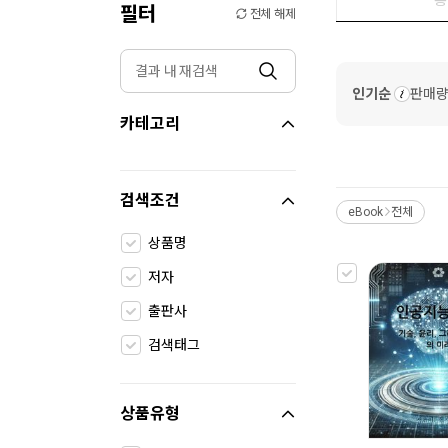
필터
전체 해제
인기순
판매
카테고리
검색조건
eBook
전체
>
상품명
저자
출판사
검색태그
상품유형