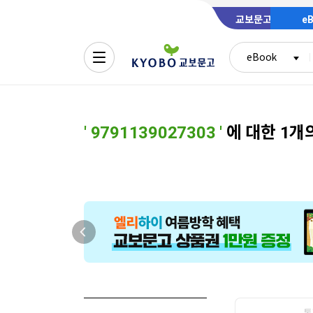
교보문고
e
eBook
'
9791139027303
'
에 대한 1개
통