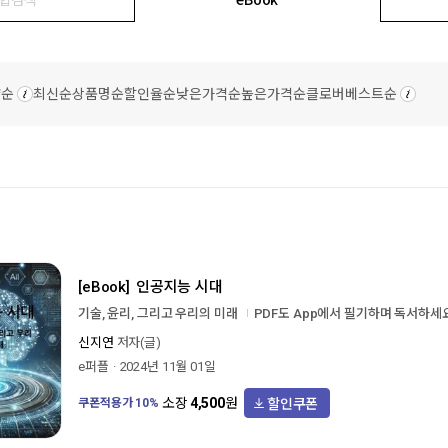
량순
최신순
상품명순
할인율순
낮은가격순
높은가격순
클로버베스트순
[eBook]
인공지능 시대
기술, 윤리, 그리고 우리의 미래
PDF도 App에서 필기하며 독서하세
신지연
저자(글)
e퍼플
2024년 11월 01일
할인쿠폰
소장
4,500
원
쿠폰적용가
10
%