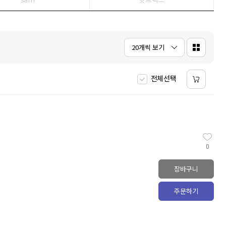
5
히가시노 게이고
2
6
평가문제집
2
7
에스콰이어
5
8
일리아스
20개씩 보기
9
필사
2
10
오뒷세이아
5
전체선택
0
장바구니
주문하기