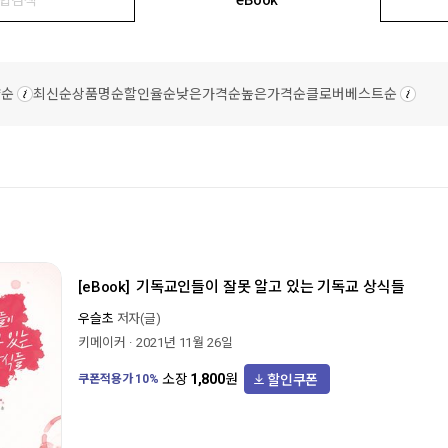
량순
최신순
상품명순
할인율순
낮은가격순
높은가격순
클로버베스트순
[eBook]
기독교인들이 잘못 알고 있는 기독교 상식들
우슬초
저자(글)
키메이커
2021년 11월 26일
할인쿠폰
소장
1,800
원
쿠폰적용가
10
%