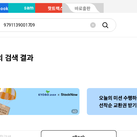
sam
Book
핫트랙스
바로출판
의 검색 결과
합검색
eBook