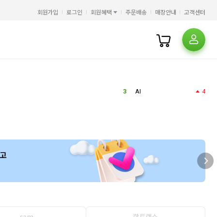
5
히가시노 게이고
2
회원가입
로그인
회원혜택
주문배송
매장안내
고객센터
6
평가문제집
2
7
에스콰이어
5
8
일리아스
9
필사
2
10
오뒷세이아
5
1
오디세이아
2
오디세이
3
AI
4
4
HMAT
2
5
히가시노 게이고
2
6
평가문제집
2
7
에스콰이어
5
8
일리아스
9
필사
2
10
오뒷세이아
5
1
오디세이아
2
오디세이
3
AI
4
4
HMAT
2
sam
핫트랙스