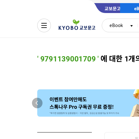
교보문고
e
eBook
'
9791139001709
'
에 대한 1개
통