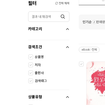
필터
전체 해제
인기순
판매
카테고리
검색조건
eBook
전체
>
상품명
저자
출판사
검색태그
상품유형