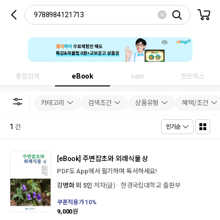
통합검색
eBook
sam
핫트랙스
카테고리
검색조건
상품유형
혜택/조건
1
건
인기순
[eBook]
주변잡초와 외래식물 상
PDF도 App에서 필기하며 독서하세요!
강병화 외 5인
저자(글)
한경국립대학교 출판부
쿠폰적용가
10
%
9,000
원