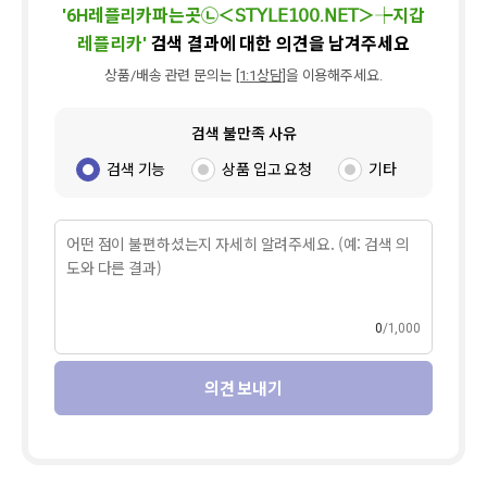
'
6H레플리카파는곳㉡＜𝖲𝖳𝖸𝖫𝖤𝟣𝟢𝟢.𝖭𝖤𝖳＞┾지갑
레플리카
'
검색 결과에 대한 의견을 남겨주세요
상품/배송 관련 문의는
[1:1상담]
을 이용해주세요.
검색 불만족 사유
검색 기능
상품 입고 요청
기타
0
1,000
의견 보내기