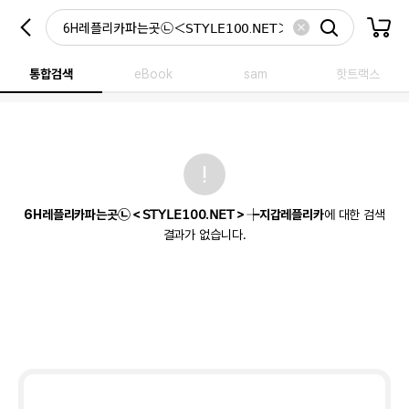
통합검색
eBook
sam
핫트랙스
6H레플리카파는곳㉡＜𝖲𝖳𝖸𝖫𝖤𝟣𝟢𝟢.𝖭𝖤𝖳＞┾지갑레플리카
에 대한 검색
결과가 없습니다.