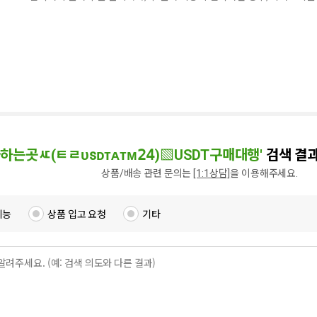
하는곳ㅼ(ㅌㄹᴜꜱᴅᴛᴀᴛᴍ𝟤𝟦)▧USDT구매대행'
검색 결과
상품/배송 관련 문의는
[1:1상담]
을 이용해주세요.
기능
상품 입고 요청
기타