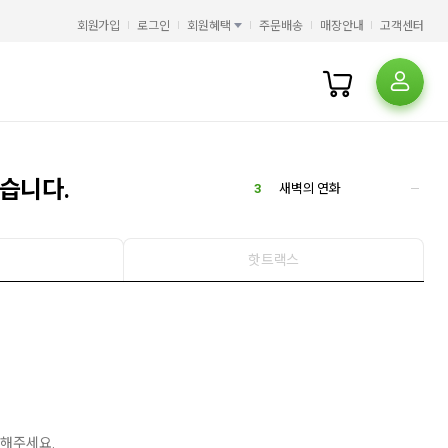
5
오디세이
1
회원가입
로그인
회원혜택
주문배송
매장안내
고객센터
6
HMAT
1
7
일리아스
1
8
필사
4
9
북커버
3
10
큰글자책
1
1
오디세이아
2
미니북 자화상
습니다.
3
새벽의 연화
4
오뒷세이아
1
5
오디세이
1
6
HMAT
1
핫트랙스
7
일리아스
1
8
필사
4
9
북커버
3
10
큰글자책
1
1
오디세이아
2
미니북 자화상
3
새벽의 연화
4
오뒷세이아
1
 해주세요.