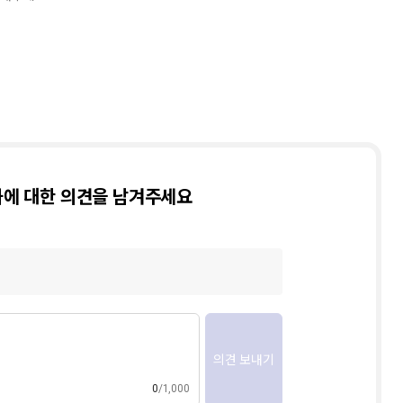
5
오디세이
1
6
HMAT
1
7
일리아스
1
8
필사
4
9
북커버
3
10
큰글자책
1
에 대한 의견을 남겨주세요
의견 보내기
0
1,000