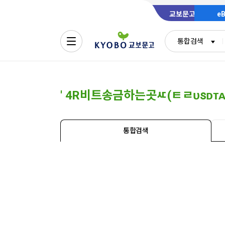
교보문고
e
통합검색
'
4R비트송금하는곳ㅼ(ㅌㄹᴜꜱᴅᴛᴀᴛ
통합검색