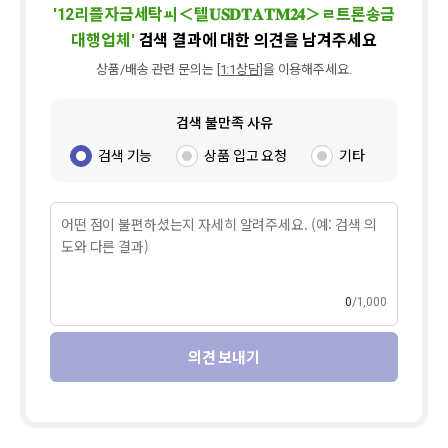
'
12리플자금세탁ㆉ＜텔𝐔𝐒𝐃𝐓𝐀𝐓𝐌𝟐𝟒＞ㄹ트론송금
대행업체
'
검색 결과에 대한 의견을 남겨주세요
상품/배송 관련 문의는
[1:1상담]
을 이용해주세요.
검색 불만족 사유
검색 기능
상품 입고 요청
기타
0
1,000
의견 보내기