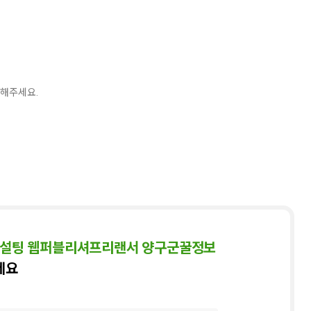
5
HMAT
1
6
일리아스
1
7
상상스퀘어
3
8
채근담
1
9
SQLD
9
10
AI
2
 해주세요.
박컨설팅 웹퍼블리셔프리랜서 양구군꿀정보
세요