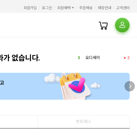
5
HMAT
1
회원가입
로그인
회원혜택
주문배송
매장안내
고객센터
6
일리아스
1
7
상상스퀘어
3
8
채근담
1
9
SQLD
9
10
AI
2
1
오디세이아
2
미니북 자화상
과가 없습니다.
3
오디세이
2
4
오뒷세이아
5
HMAT
1
6
일리아스
1
7
상상스퀘어
3
8
채근담
1
9
SQLD
9
10
AI
2
1
오디세이아
2
미니북 자화상
핫트랙스
3
오디세이
2
4
오뒷세이아