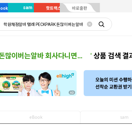
sam
Book
핫트랙스
바로출판
학원채점알바 탤래 PECKPARK 돈많이버는알바 회사다니면서주말알바 페크박컨설팅 웹퍼블리셔프리랜서 양구군꿀정보알바일자리
'
상품 검색 결
eBook
sam