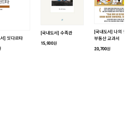
[국내도서] 나의 첫 
[국내도서] 수족관
도서] 싯다르타
부동산 교과서
15,930
원
원
20,700
원