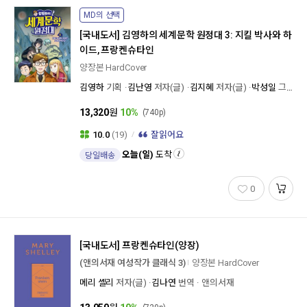
MD의 선택
[국내도서]
김영하의 세계문학 원정대 3: 지킬 박사와 하
이드, 프랑켄슈타인
양장본 HardCover
김영하
기획
김난영
저자(글)
김지혜
저자(글)
박성일
그림/만화
13,320
원
10%
(740p)
10.0
(19)
잘읽어요
오늘(일)
도착
당일배송
0
[국내도서]
프랑켄슈타인(양장)
(앤의서재 여성작가 클래식 3)
양장본 HardCover
메리 셸리
저자(글)
김나연
번역
앤의서재