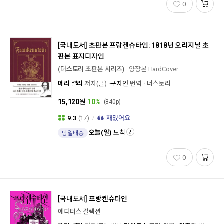
0
[국내도서]
초판본 프랑켄슈타인: 1818년 오리지널 초
판본 표지디자인
(더스토리 초판본 시리즈)
양장본 HardCover
메리 셸리
저자(글)
구자언
번역
더스토리
15,120
원
10%
(840p)
9.3
(17)
재밌어요
오늘(일)
도착
당일배송
0
[국내도서]
프랑켄슈타인
에디터스 컬렉션