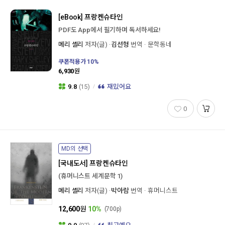
[eBook]
프랑켄슈타인
PDF도 App에서 필기하며 독서하세요!
[외국도서] 교보문고X쉬다이닝 원서의 하루 People We Meet on Vacation
메리 셸리
저자(글)
김선형
번역
문학동네
쿠폰적용가
10
%
6,930
원
9.8
(15)
재밌어요
0
MD의 선택
[국내도서]
프랑켄슈타인
(휴머니스트 세계문학 1)
메리 셸리
저자(글)
박아람
번역
휴머니스트
12,600
원
10%
(700p)