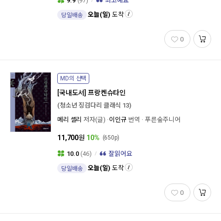
9.9
(97)
최고예요
오늘(일)
도착
당일배송
0
MD의 선택
[국내도서]
프랑켄슈타인
(청소년 징검다리 클래식 13)
메리 셸리
저자(글)
이인규
번역
푸른숲주니어
11,700
원
10%
(650p)
10.0
(46)
잘읽어요
오늘(일)
도착
당일배송
0