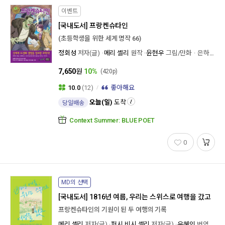
이벤트
[국내도서]
프랑켄슈타인
(초등학생을 위한 세계 명작 66)
정회성
저자(글)
메리 셸리
원작
윤현우
그림/만화
은하수미디어
7,650
원
10%
(420p)
10.0
(12)
좋아해요
오늘(일)
도착
당일배송
Context Summer: BLUE POET
0
MD의 선택
[국내도서]
1816년 여름, 우리는 스위스로 여행을 갔고
프랑켄슈타인의 기원이 된 두 여행의 기록
메리 셸리
저자(글)
퍼시 비시 셸리
저자(글)
유혜인
번역
이