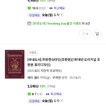
9,900
원
10%
(550p)
10.0
(252)
최고예요
오늘(일)
도착
당일배송
[외국도서] Threshing Day 출간 이벤트
외 6건
0
이벤트
[국내도서]
프랑켄슈타인(초판본)(1818년 오리지널 초
판본 표지디자인)
[외국도서] 교보문고X쉬다이닝 원서의 
(더스토리 착한책 프로젝트)
메리 셸리
저자(글)
구자언
번역
더스토리
3,590
원
10%
(190p)
8.7
(14)
최고예요
오늘(일)
도착
당일배송