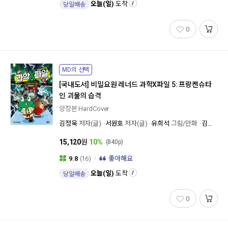
오늘(일)
도착
당일배송
0
MD의 선택
[국내도서]
비밀요원 레너드 과학X파일 5: 프랑켄슈타
인 괴물의 습격
양장본 HardCover
김정욱
저자(글)
서원호
저자(글)
유희석
그림/만화
김희목
감
15,120
원
10%
(840p)
9.8
(16)
좋아해요
오늘(일)
도착
당일배송
0