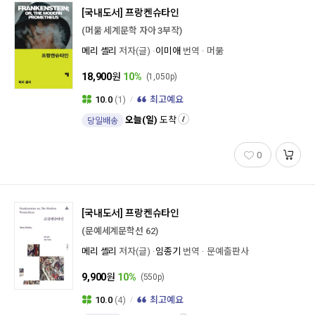
[국내도서]
프랑켄슈타인
(머묾 세계문학 자아 3부작)
메리 셸리
저자(글)
이미애
번역
머묾
18,900
원
10%
(1,050p)
10.0
(1)
최고예요
오늘(일)
도착
당일배송
0
[국내도서]
프랑켄슈타인
(문예세계문학선 62)
메리 셸리
저자(글)
임종기
번역
문예출판사
9,900
원
10%
(550p)
10.0
(4)
최고예요