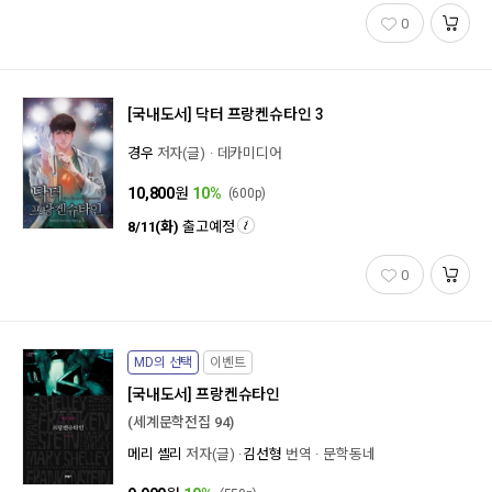
0
[국내도서]
닥터 프랑켄슈타인 3
경우
저자(글)
데카미디어
10,800
원
10%
(600p)
8/11(화)
출고예정
0
MD의 선택
이벤트
[국내도서]
프랑켄슈타인
(세계문학전집 94)
메리 셸리
저자(글)
김선형
번역
문학동네