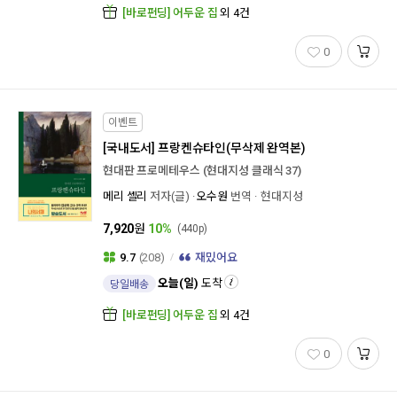
[바로펀딩] 어두운 집
외 4건
0
이벤트
[국내도서]
프랑켄슈타인(무삭제 완역본)
현대판 프로메테우스 (현대지성 클래식 37)
메리 셸리
저자(글)
오수원
번역
현대지성
7,920
원
10%
(440p)
9.7
(208)
재밌어요
오늘(일)
도착
당일배송
[바로펀딩] 어두운 집
외 4건
0