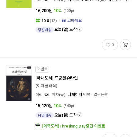
16,200
원
10%
(900p)
10.0
(12)
고마워요
오늘(일)
도착
당일배송
0
이벤트
[국내도서]
프랑켄슈타인
(이지 클래식)
메리 셸리
저자(글)
더페이지
번역
열린문학
15,120
원
10%
(840p)
오늘(일)
도착
당일배송
[외국도서] Threshing Day 출간 이벤트