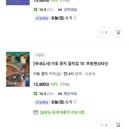
13,050
원
10%
(720p)
10.0
(41)
고마워요
오늘(일)
도착
당일배송
0
이벤트
[국내도서]
이토 준지 걸작집 10: 프랑켄슈타인
이토 준지
저자(글)
한나리
번역
시공사
12,600
원
10%
(700p)
10.0
(39)
재밌어요
오늘(일)
도착
당일배송
[일본도서] 한여름의 괴담서점
0