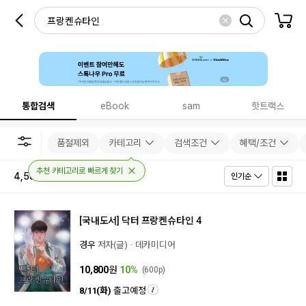
통합검색
eBook
sam
핫트랙스
품절제외
카테고리
검색조건
혜택/조건
추천 카테고리로 빠르게 찾기
4,582
건
인기순
[국내도서]
닥터 프랑켄슈타인 4
경우
저자(글)
데카미디어
10,800
원
10%
(600p)
8/11(화)
출고예정