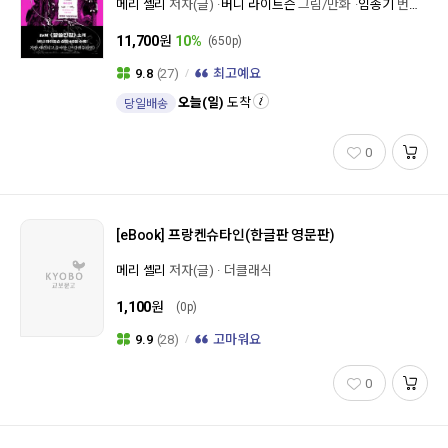
메리 셸리
저자(글)
버니 라이트슨
그림/만화
임종기
번역
문
11,700
원
10%
(650p)
9.8
(27)
최고예요
오늘(일)
도착
당일배송
0
[eBook]
프랑켄슈타인(한글판 영문판)
메리 셸리
저자(글)
더클래식
1,100
원
(0p)
9.9
(28)
고마워요
0