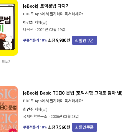
[eBook]
토익문법 다지기
PDF도 App에서 필기하며 독서하세요!
이강희
저자(글)
다락원
2021년 03월 19일
할인쿠폰
소장
9,900
원
쿠폰적용가
10
%
 미리보기
[eBook]
Basic TOEIC 문법 (토익시험 그대로 담아 낸)
PDF도 App에서 필기하며 독서하세요!
최연주
저자(글)
국제어학연구소
2006년 03월 23일
할인쿠폰
소장
7,560
원
쿠폰적용가
10
%