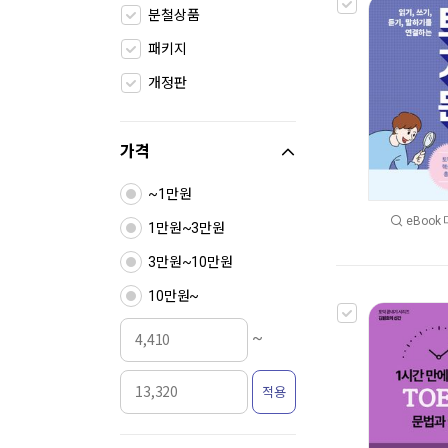
분철상품
패키지
개정판
가격
~1만원
eBook
1만원~3만원
3만원~10만원
10만원~
~
적용