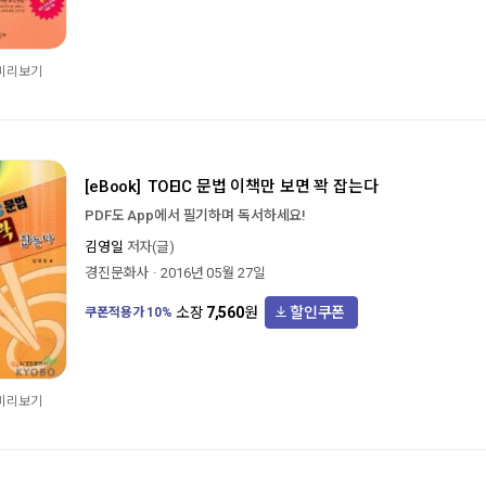
 미리보기
[eBook]
TOEIC 문법 이책만 보면 꽉 잡는다
PDF도 App에서 필기하며 독서하세요!
김영일
저자(글)
경진문화사
2016년 05월 27일
할인쿠폰
소장
7,560
원
쿠폰적용가
10
%
 미리보기