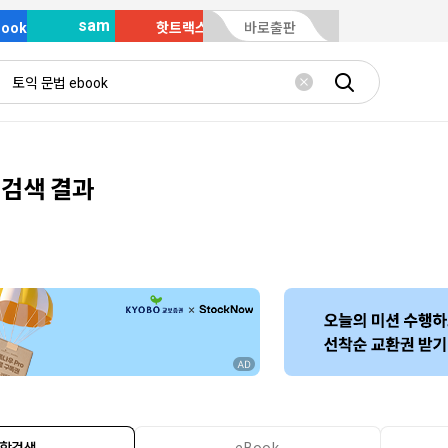
sam
Book
핫트랙스
바로출판
 검색 결과
합검색
eBook