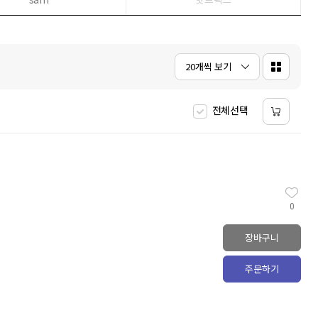
5
HMAT
6
슈가노블
7
히가시노 게이고
8
클로드
1
20개씩 보기
9
일리아스
1
10
오뒷세이아
2
전체선택
0
장바구니
주문하기