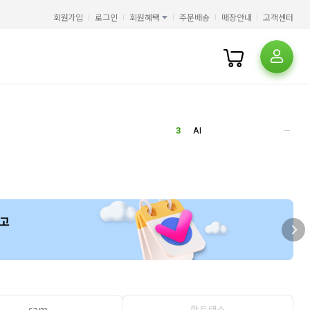
5
HMAT
회원가입
로그인
회원혜택
주문배송
매장안내
고객센터
6
슈가노블
7
히가시노 게이고
8
클로드
1
9
일리아스
1
10
오뒷세이아
2
1
오디세이아
2
메르헨노블
3
AI
4
오디세이
5
HMAT
6
슈가노블
7
히가시노 게이고
8
클로드
1
9
일리아스
1
10
오뒷세이아
2
1
오디세이아
2
메르헨노블
3
AI
4
오디세이
sam
핫트랙스