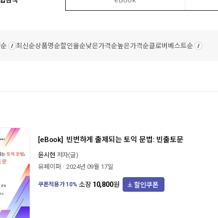
량순
최신순
상품명순
할인율순
낮은가격순
높은가격순
클로버베스트순
[eBook]
빈번하게 출제되는 토익 문법: 빈출토문
윤시현
저자(글)
유페이퍼
2024년 09월 17일
할인쿠폰
소장
10,800
원
쿠폰적용가
10
%