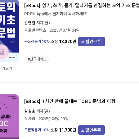
[eBook]
읽기, 쓰기, 듣기, 말하기를 연결하는 토익 기초 문
PDF도 App에서 필기하며 독서하세요!
김영일
저자(글)
글로벌콘텐츠
2025년 07월 04일
할인쿠폰
소장
13,320
원
쿠폰적용가
10
%
#단국대학교
 미리보기
[eBook]
1시간 만에 끝내는 TOEIC 문법과 어휘
김원호
저자(글)
작가와
2025년 05월 29일
할인쿠폰
소장
11,700
원
쿠폰적용가
10
%