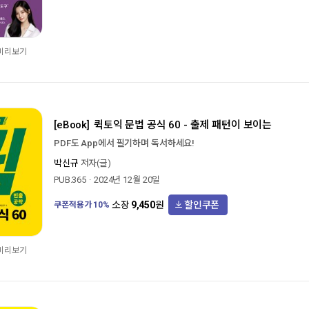
 미리보기
[eBook]
퀵토익 문법 공식 60 - 출제 패턴이 보이는
PDF도 App에서 필기하며 독서하세요!
박신규
저자(글)
PUB.365
2024년 12월 20일
할인쿠폰
소장
9,450
원
쿠폰적용가
10
%
 미리보기