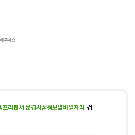
5
오디세이
6
김헌
2
7
공인중개사
1
8
겨레고전문학선집
1
9
히가시노 게이고
10
오뒷세이아
9
 해주세요.
래밍프리랜서 문경시꿀정보알바일자리'
검