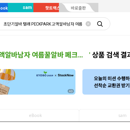
sam
Book
핫트랙스
바로출판
초단기알바 탤래 PECKPARK 고액알바남자 여름꿀알바 페크박컨설팅 프로그래밍프리랜서 문경시꿀정보알바일자리
'
상품 검색 결
eBook
sam