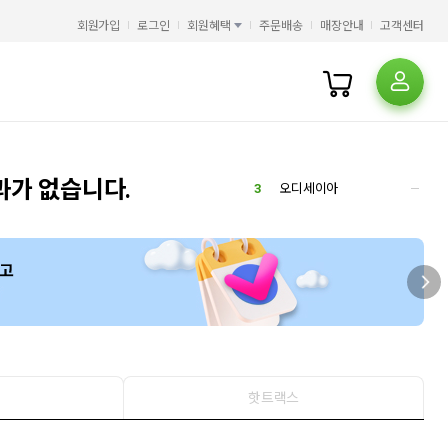
5
오디세이
회원가입
로그인
회원혜택
주문배송
매장안내
고객센터
6
김헌
2
7
공인중개사
1
8
겨레고전문학선집
1
9
히가시노 게이고
10
오뒷세이아
9
1
새벽의 연화
2
필사
과가 없습니다.
3
오디세이아
4
정령환상기
5
오디세이
6
김헌
2
7
공인중개사
1
8
겨레고전문학선집
1
9
히가시노 게이고
10
오뒷세이아
9
1
새벽의 연화
2
필사
핫트랙스
3
오디세이아
4
정령환상기