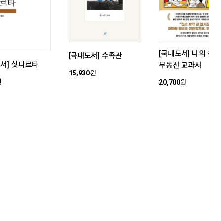
[국내도서] 나의 첫 
[국내도서] 수족관
도서] 싯다르타
부동산 교과서
15,930
원
원
20,700
원