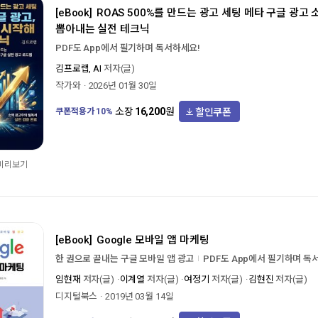
[eBook]
ROAS 500%를 만드는 광고 세팅 메타 구글 광고
뽑아내는 실전 테크닉
PDF도 App에서 필기하며 독서하세요!
김프로랩, AI
저자(글)
작가와
2026년 01월 30일
할인쿠폰
소장
16,200
원
쿠폰적용가
10
%
 미리보기
[eBook]
Google 모바일 앱 마케팅
한 권으로 끝내는 구글 모바일 앱 광고
PDF도 App에서 필기하며 독
임현재
저자(글)
이계열
저자(글)
여정기
저자(글)
김현진
저자(글)
디지털북스
2019년 03월 14일