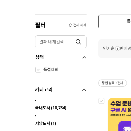
통
필터
전체 해제
인기순
판매
상태
품절제외
통합검색
전체
>
카테고리
국내도서 (10,754)
서양도서 (1)