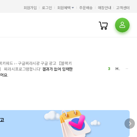
4
오디세이
회원가입
로그인
회원혜택
주문배송
매장안내
5
고객센터
슈가노블
1
6
AI
1
7
노블리타S
3
8
클로드
9
일리아스
10
오뒷세이아
1
1
오디세이아
2
메르헨노블
3
HMAT
랙키워드 › - 구글찌라시광 구글 광고 【블랙키
4
오디세이
】 찌라시프로그램합니다'
결과가 없어 입력한
어요.
5
슈가노블
1
6
AI
1
7
노블리타S
3
8
클로드
9
일리아스
10
오뒷세이아
1
1
오디세이아
2
메르헨노블
3
HMAT
4
오디세이