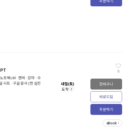
주문하기
PT
0
트북LM · 캔바 · 감마 · 수
구글 시트 · 구글 문서 (찐 실전
장바구니
내일(토)
도착
바로드림
주문하기
eBook