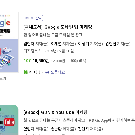
MD의 선택
[국내도서]
Google 모바일 앱 마케팅
한 권으로 끝내는 구글 모바일 앱 광고
임현재
저자(글)
이계열
저자(글)
여정기
저자(글)
김현진
저자(글)
디지털북스
2019년 02월 10일
10%
10,800
원
600p
(5%)
12,000원
5.0
(1)
도움돼요
보기
[eBook]
GDN & YouTube 마케팅
한 권으로 끝내는 구글 디스플레이 광고
PDF도 App에서 필기하며 
임현재
저자(글)
송승환
저자(글)
정민지
저자(글)