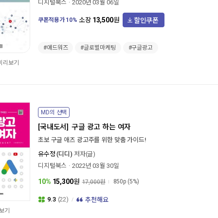
디지털북스
2020년 03월 06일
할인쿠폰
소장
13,500
원
쿠폰적용가
10
%
#애드워즈
#글로벌마케팅
#구글광고
 미리보기
MD의 선택
[국내도서]
구글 광고 하는 여자
초보 구글 애즈 광고주를 위한 맞춤 가이드!
유수정 (디디)
저자(글)
디지털북스
2022년 03월 30일
10%
15,300
원
850p
(5%)
17,000원
9.3
(22)
추천해요
보기