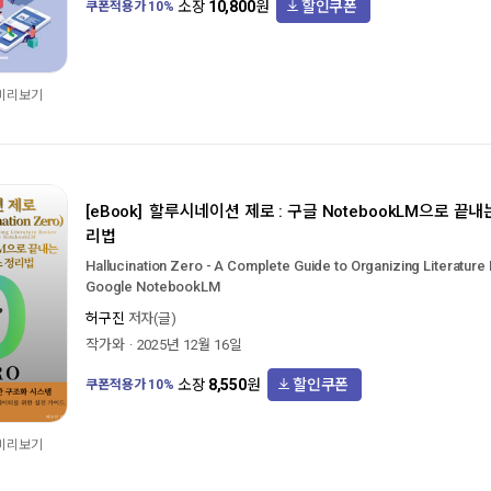
할인쿠폰
소장
10,800
원
쿠폰적용가
10
%
 미리보기
[eBook]
할루시네이션 제로 : 구글 NotebookLM으로 끝
리법
Hallucination Zero - A Complete Guide to Organizing Literature
Google NotebookLM
허구진
저자(글)
작가와
2025년 12월 16일
할인쿠폰
소장
8,550
원
쿠폰적용가
10
%
 미리보기