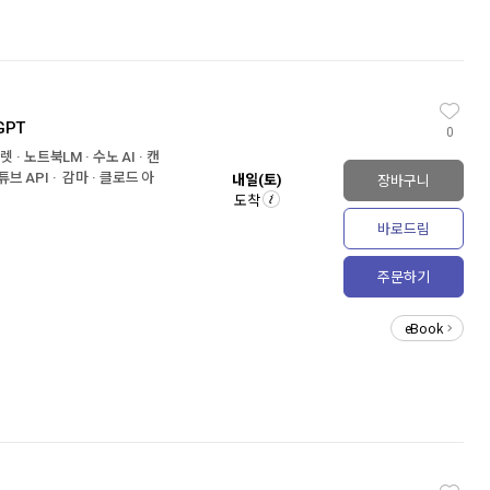
GPT
0
· 노트북LM · 수노 AI · 캔
튜브 API · 감마 · 클로드 아
장바구니
내일(토)
도착
바로드림
주문하기
eBook