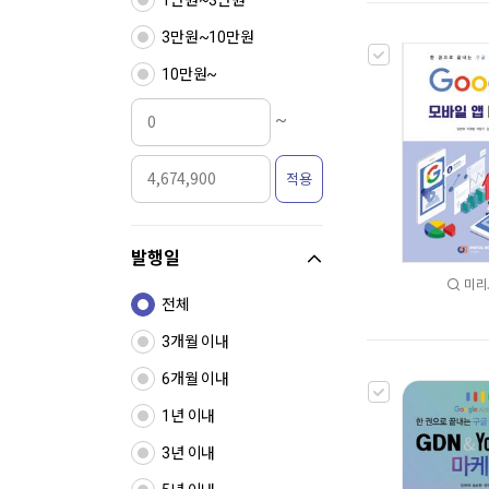
1만원~3만원
3만원~10만원
10만원~
~
적용
발행일
미리
전체
3개월 이내
6개월 이내
1년 이내
3년 이내