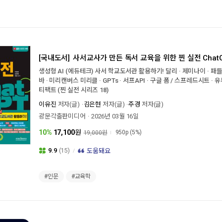
[국내도서]
사서교사가 만든 독서 교육을 위한 찐 실전 Chat
생성형 AI (에듀테크) 사서 학교도서관 활용하기! 달리 · 제미나이 · 패들렛 
바 · 미리캔버스 미리클 · GPTs · 서프API · 구글 폼 / 스프레드시트 · 유
티팩트 (찐 실전 시리즈 18)
이유진
저자(글)
김은현
저자(글)
주경
저자(글)
광문각출판미디어
2026년 03월 16일
10%
17,100
원
950p
(5%)
19,000원
9.9
(15)
도움돼요
#인문
#교육학