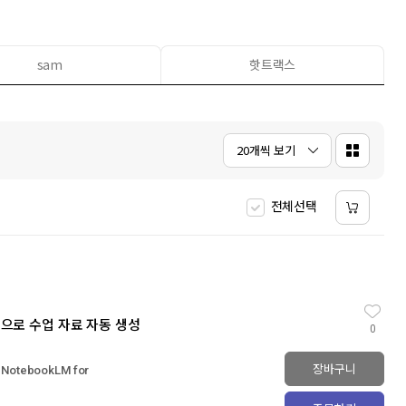
5
슈가노블
1
6
AI
1
7
노블리타S
3
sam
핫트랙스
8
클로드
9
일리아스
10
오뒷세이아
1
20개씩 보기
전체선택
kLM으로 수업 자료 자동 생성
0
장바구니
& NotebookLM for