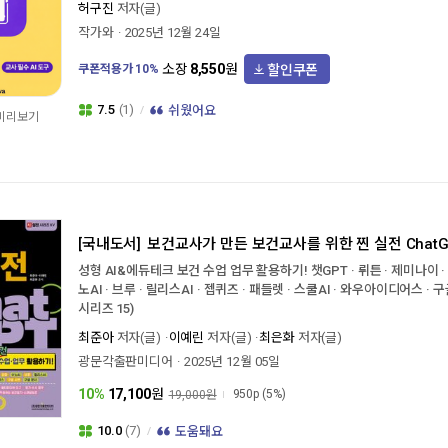
허구진
저자(글)
작가와
2025년 12월 24일
할인쿠폰
소장
8,550
원
쿠폰적용가
10
%
7.5
(1)
쉬웠어요
 미리보기
[국내도서]
보건교사가 만든 보건교사를 위한 찐 실전 ChatG
성형 AI&에듀테크 보건 수업 업무 활용하기! 챗GPT · 뤼튼 · 제미나이 · 노
노AI · 브루 · 릴리스AI · 젭퀴즈 · 패들렛 · 스쿨AI · 와우아이디어스 · 
시리즈 15)
최준아
저자(글)
이예린
저자(글)
최은화
저자(글)
광문각출판미디어
2025년 12월 05일
10%
17,100
원
950p
(5%)
19,000원
10.0
(7)
도움돼요