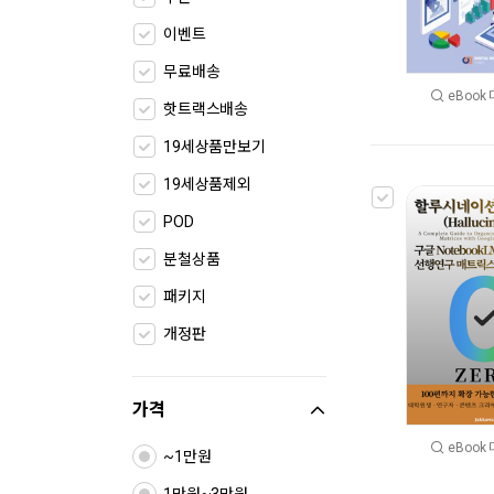
이벤트
무료배송
eBook
핫트랙스배송
19세상품만보기
19세상품제외
POD
분철상품
패키지
개정판
가격
eBook
~1만원