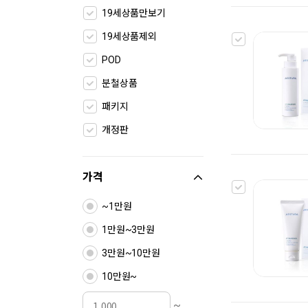
19세상품만보기
19세상품제외
POD
분철상품
패키지
개정판
가격
~1만원
1만원~3만원
3만원~10만원
10만원~
~