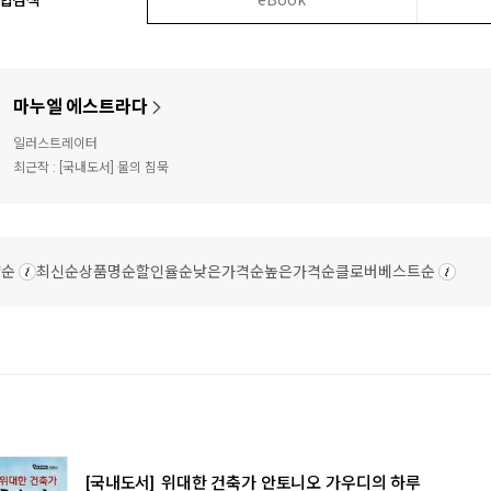
마누엘 에스트라다
일러스트레이터
최근작 :
[국내도서] 물의 침묵
량순
최신순
상품명순
할인율순
낮은가격순
높은가격순
클로버베스트순
[국내도서]
위대한 건축가 안토니오 가우디의 하루