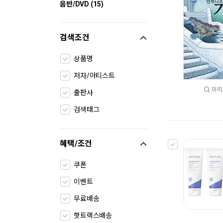
음반/DVD (15)
검색조건
상품명
저자/아티스트
미리
출판사
검색태그
혜택/조건
쿠폰
이벤트
무료배송
핫트랙스배송