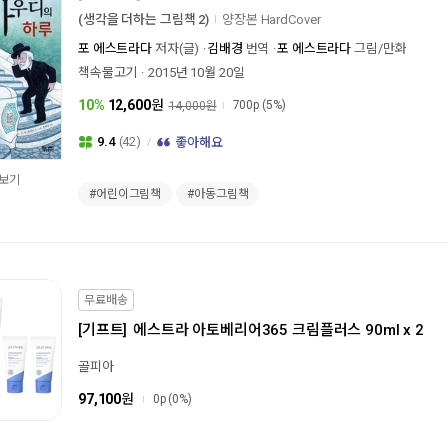
(생각을 더하는 그림책 2)
양장본 HardCover
포 에스트라다
저자(글)
김배경
번역
포 에스트라다
그림/만화
책속물고기
2015년 10월 20일
10%
12,600
원
700p
(5%)
14,000원
9.4
(42)
좋아해요
보기
#어린이그림책
#아동그림책
무료배송
[기프트]
에스트라 아토베리어365 크림플러스 90ml x 2
골피아
97,100
원
0p
(0%)