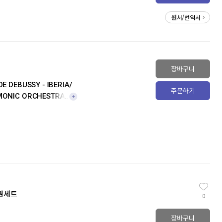
원서/번역서
장바구니
DE DEBUSSY -
IBERIA/
주문하기
MONIC ORCHESTRA [이
스파냐 랩소디’, ‘볼레로’,
하모닉 오케스트라]
2권세트
0
장바구니