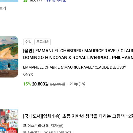
10.0
(7)
좋아해요
보기
수입
무료배송
[음반]
EMMANUEL CHABRIER/ MAURICE RAVEL/ CLAU
DOMINGO HINDOYAN & ROYAL LIVERPOOL PHILHAR
베리아 - 샤브리에: ‘에스파냐’, 드뷔시: ‘이베리아’, 라벨: ‘에
EMMANUEL CHABRIER/ MAURICE RAVEL/ CLAUDE DEBUSSY
‘죽은 왕녀를 위한 파반’/ 도밍고 힌도얀 & 로열 리버풀 필
ONYX
15%
20,800
원
210p
(1%)
24,500 원
[국내도서][업체배송]
초등 저학년 생각을 더하는 그림책 1
포 에스트라다 외
저자(글)
책속물고기
2015년 10월 20일