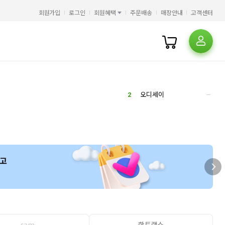
4
HMAT
2
회원가입
로그인
회원혜택
주문배송
매장안내
고객센터
5
히가시노 게이고
2
6
평가문제집
2
7
에스콰이어
5
8
일리아스
9
필사
2
10
오뒷세이아
5
1
오디세이아
2
오디세이
3
AI
4
4
HMAT
2
5
히가시노 게이고
2
6
평가문제집
2
7
에스콰이어
5
8
일리아스
9
필사
2
10
오뒷세이아
5
1
오디세이아
2
오디세이
3
AI
4
sam
핫트랙스