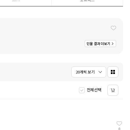
4
HMAT
2
5
히가시노 게이고
2
6
평가문제집
2
7
에스콰이어
5
8
일리아스
9
필사
2
10
오뒷세이아
5
인물 결과 더보기
20개씩 보기
전체선택
0