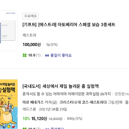
무료배송
[기프트]
[에스트라] 아토베리어 스페셜 보습 3종세트
에스트라
100,000
원
0p
(0%)
10.0
(1)
품질이 좋아요
[국내도서]
세상에서 제일 놀라운 홈 실험책
혼자서도 할 수 있는 어마어마 어메이징한 과학실험 26가지
양장본 Ha
마르 베네가스
저자(글)
크리스티나 데 코스-에스트라다
그림/만화
김
레드스톤
2021년 04월 29일
10%
15,120
원
840p
(5%)
16,800원