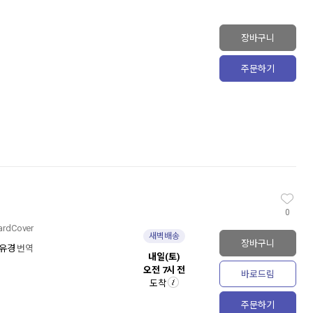
장바구니
주문하기
0
rdCover
새벽배송
장바구니
유경
번역
내일(토)
오전 7시 전
바로드림
도착
주문하기