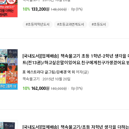
10%
133,200
원
0p
(0%)
148,000원
#초등저학년도서
#초등교과연계도서
#초등도서
[국내도서][업체배송]
책속물고기 초등 1학년-2학년 생각을 
트(전13권)/하고싶은말이있어요.친구에게친구가생겼어요.
과.나만의박물관/감정그림책/생명존중
포 에스트라다 글그림/김배경 역 외
저자(글)
책속물고기
2015년 10월 20일
10%
162,000
원
0p
(0%)
180,000원
[국내도서][업체배송]
책속물고기/초등 저학년 생각을 더하는 