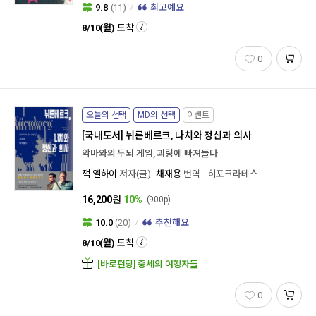
9.8
(11)
최고예요
8/10(월)
도착
0
오늘의 선택
MD의 선택
이벤트
[국내도서]
뉘른베르크, 나치와 정신과 의사
악마와의 두뇌 게임, 괴링에 빠져들다
잭 엘하이
저자(글)
채재용
번역
히포크라테스
16,200
원
10%
(900p)
10.0
(20)
추천해요
8/10(월)
도착
[바로펀딩] 중세의 여행자들
0