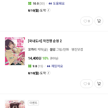
10.0
(33)
도움돼요
8/10(월)
도착
0
[국내도서]
작전명 순정 2
꼬까리
저자(글)
들덤
그림/만화
영진닷컴
14,400
원
10%
(800p)
9.8
(15)
재밌어요
8/10(월)
도착
0
이벤트