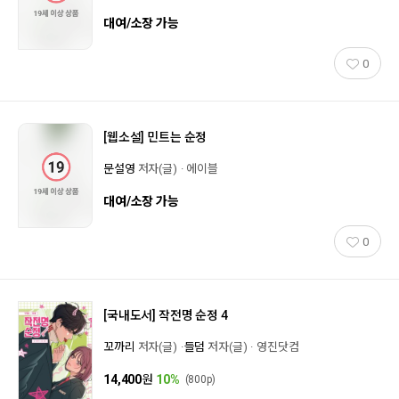
대여/소장 가능
0
[웹소설]
민트는 순정
문설영
저자(글)
에이블
대여/소장 가능
0
[국내도서]
작전명 순정 4
꼬까리
저자(글)
들덤
저자(글)
영진닷컴
14,400
원
10%
(800p)