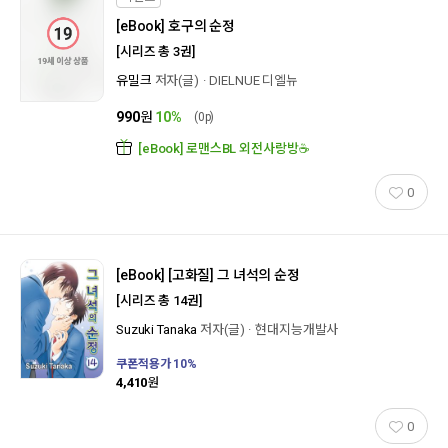
[eBook]
호구의 순정
[시리즈 총 3권]
유밀크
저자(글)
DIELNUE 디엘뉴
990
원
10
%
(0p)
[eBook] 로맨스BL 외전사랑방☕
0
[eBook]
[고화질]
그 녀석의 순정
[시리즈 총 14권]
Suzuki Tanaka
저자(글)
현대지능개발사
쿠폰적용가
10
%
4,410
원
0