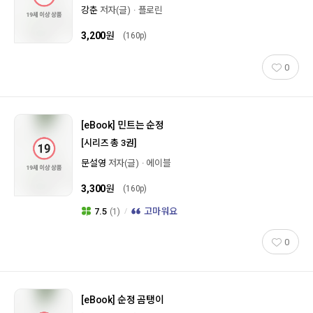
강춘
저자(글)
플로린
3,200
원
(160p)
0
[eBook]
민트는 순정
[시리즈 총 3권]
문설영
저자(글)
에이블
3,300
원
(160p)
7.5
(1)
고마워요
0
[eBook]
순정 곰탱이