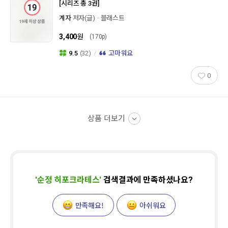
[시리즈 총 3권]
계자
저자(글)
블래스트
3,400
원
(170p)
9.5
(32)
고마워요
0
상품 더보기
'
순정 히포크라테스
'
검색결과에 만족하셨나요?
만족해요!
아쉬워요