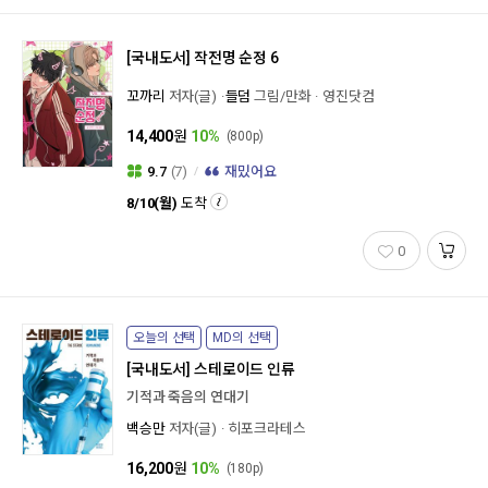
[국내도서]
작전명 순정 6
꼬까리
저자(글)
들덤
그림/만화
영진닷컴
14,400
원
10%
(800p)
9.7
(7)
재밌어요
8/10(월)
도착
0
오늘의 선택
MD의 선택
[국내도서]
스테로이드 인류
기적과 죽음의 연대기
백승만
저자(글)
히포크라테스
16,200
원
10%
(180p)