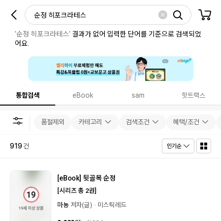
'순정 히포크라테스'
결과가 없어 입력한 단어를 기준으로 검색되었
어요.
통합검색
eBook
sam
핫트랙스
품절제외
카테고리
검색조건
혜택/조건
919
건
인기순
[eBook]
뒷골목 순정
[시리즈 총 2권]
마뇽
저자(글)
미스틱레드