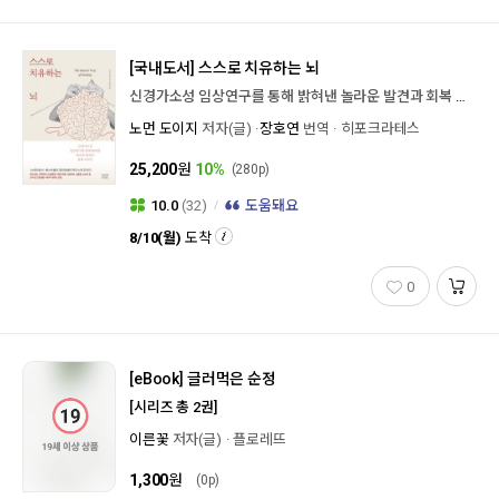
[국내도서]
스스로 치유하는 뇌
신경가소성 임상연구를 통해 밝혀낸 놀라운 발견과 회복 이야기
노먼 도이지
저자(글)
장호연
번역
히포크라테스
25,200
원
10%
(280p)
10.0
(32)
도움돼요
8/10(월)
도착
0
[eBook]
글러먹은 순정
[시리즈 총 2권]
이른꽃
저자(글)
플로레뜨
1,300
원
(0p)