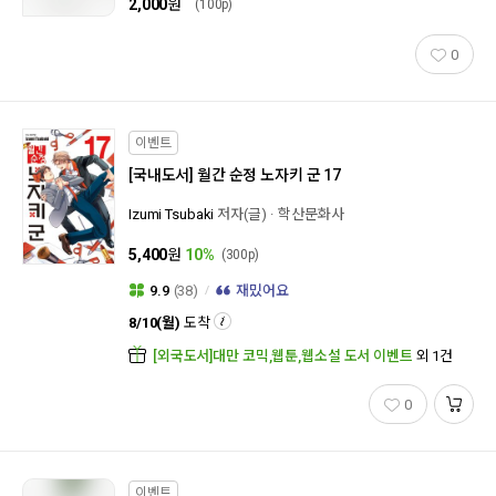
2,000
원
(100p)
0
이벤트
[국내도서]
월간 순정 노자키 군 17
Izumi Tsubaki
저자(글)
학산문화사
5,400
원
10%
(300p)
9.9
(38)
재밌어요
8/10(월)
도착
[외국도서]대만 코믹,웹툰,웹소설 도서 이벤트
외 1건
0
이벤트