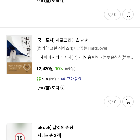
8/10(월)
도착
0
[국내도서]
히포크라테스 선서
(법의학 교실 시리즈 1)
양장본 HardCover
나카야마 시치리
저자(글)
이연승
번역
블루홀식스(블루홀6)
12,420
원
10%
(690p)
9.8
(56)
고마워요
8/10(월)
도착
0
[eBook]
날것의 순정
[시리즈 총 3권]