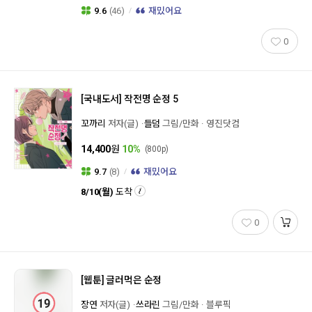
9.6
(46)
재밌어요
0
[국내도서]
작전명 순정 5
꼬까리
저자(글)
들덤
그림/만화
영진닷컴
14,400
원
10%
(800p)
9.7
(8)
재밌어요
8/10(월)
도착
0
[웹툰]
글러먹은 순정
장연
저자(글)
쓰라린
그림/만화
블루픽