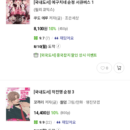
[국내도서]
에구치네 순정 서큐버스 1
(릴리 코믹스)
쿠도 에루
저자(글)
조은세상
8,100
원
10%
(450p)
9.7
(7)
재밌어요
8/10(월)
도착
[외국도서] 중국잡지 할인 상시 이벤트
0
[국내도서]
작전명 순정 3
꼬까리
저자(글)
들덤
그림/만화
영진닷컴
14,400
원
10%
(800p)
9.9
(22)
재밌어요