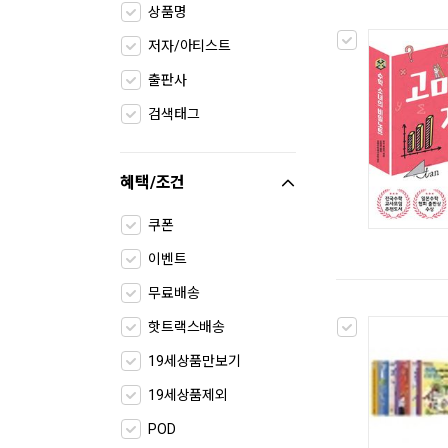
상품명
저자/아티스트
출판사
검색태그
혜택/조건
쿠폰
이벤트
무료배송
핫트랙스배송
19세상품만보기
19세상품제외
POD