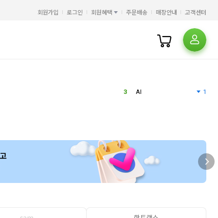
5
슈가노블
회원가입
로그인
회원혜택
주문배송
매장안내
고객센터
6
HMAT
2
7
히가시노 게이고
2
8
클로드
1
9
에스콰이어
3
10
필사
2
1
오디세이아
2
메르헨노블
8
3
AI
1
4
오디세이
1
5
슈가노블
6
HMAT
2
7
히가시노 게이고
2
8
클로드
1
9
에스콰이어
3
10
필사
2
1
오디세이아
2
메르헨노블
8
3
AI
1
4
오디세이
1
sam
핫트랙스