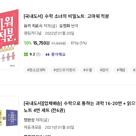
[국내도서]
수학 소녀의 비밀노트: 고마워 적분
유키 히로시
저자(글)
오정화
번역
영림카디널
2022년 01월 20일
10%
15,750
원
870p
(5%)
17,500원
9.2
(5)
좋아해요
#청소년과학
#샌드위치정리
#수열
#원리
#개념
[국내도서][업체배송]
수학으로 통하는 과학 16-20번 + 읽
노트 4번 세트 (전6권)
정완상
저자(글)
자음과모음
2021년 01월 30일