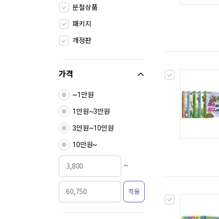
분철상품
패키지
개정판
가격
~1만원
1만원~3만원
3만원~10만원
10만원~
~
적용