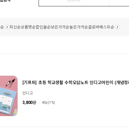
량순
최신순
상품명순
할인율순
낮은가격순
높은가격순
클로버베스트순
[기프트]
초등 학교생활 수학오답노트 인디고어린이 (개념정
인디고
3,800
원
40p
(1%)