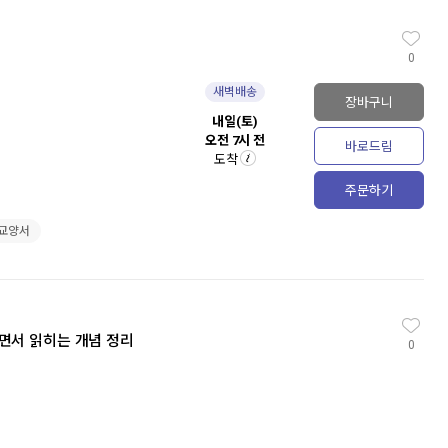
0
새벽배송
장바구니
내일(토)
오전 7시 전
바로드림
도착
주문하기
#교양서
으면서 읽히는 개념 정리
0