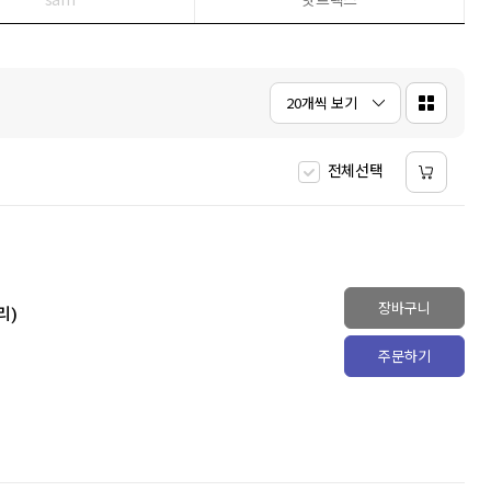
5
슈가노블
6
HMAT
2
7
히가시노 게이고
2
8
클로드
1
20개씩 보기
9
에스콰이어
3
10
필사
2
전체선택
장바구니
리)
주문하기