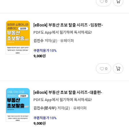
0
[eBook]
부동산 초보 탈출 시리즈 -임장편-
PDF도 App에서 필기하며 독서하세요!
김진수
저자(글)
유페이퍼
쿠폰적용가
10
%
9,000
원
0
[eBook]
부동산 초보 탈출 시리즈-대출편-
PDF도 App에서 필기하며 독서하세요!
김진수(평사부)
저자(글)
유페이퍼
쿠폰적용가
10
%
9,000
원