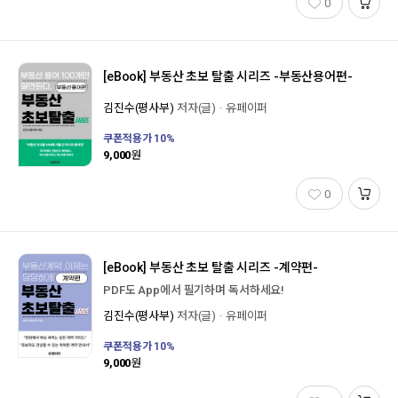
0
[eBook]
부동산 초보 탈출 시리즈 -부동산용어편-
김진수(평사부)
저자(글)
유페이퍼
쿠폰적용가
10
%
9,000
원
0
[eBook]
부동산 초보 탈출 시리즈 -계약편-
PDF도 App에서 필기하며 독서하세요!
김진수(평사부)
저자(글)
유페이퍼
쿠폰적용가
10
%
9,000
원