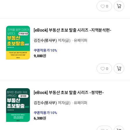
0
[eBook]
부동산 초보 탈출 시리즈 -지역분석편-
김진수(평사부)
저자(글)
유페이퍼
쿠폰적용가
10
%
9,000
원
0
[eBook]
부동산 초보 탈출 시리즈 -청약편-
김진수(평사부)
저자(글)
유페이퍼
쿠폰적용가
10
%
6,300
원