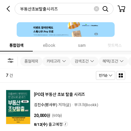
통합검색
eBook
sam
핫트랙스
품절제외
카테고리
검색조건
혜택/조건
7
건
인기순
[POD]
부동산 초보 탈출 시리즈
김진수(평사부)
저자(글)
부크크(Bookk)
20,000
원
(600p)
8/12(수)
출고예정