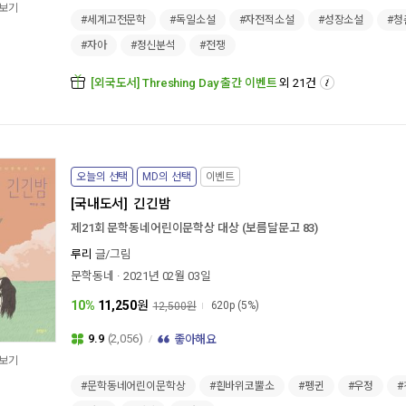
보기
#세계고전문학
#독일소설
#자전적소설
#성장소설
#청
#자아
#정신분석
#전쟁
[외국도서] Threshing Day 출간 이벤트
외 21건
오늘의 선택
MD의 선택
이벤트
[국내도서]
긴긴밤
제21회 문학동네어린이문학상 대상 (보름달문고 83)
루리
글/그림
문학동네
2021년 02월 03일
10%
11,250
원
620p
(5%)
12,500원
9.9
(2,056)
좋아해요
보기
#문학동네어린이문학상
#흰바위코뿔소
#펭귄
#우정
#