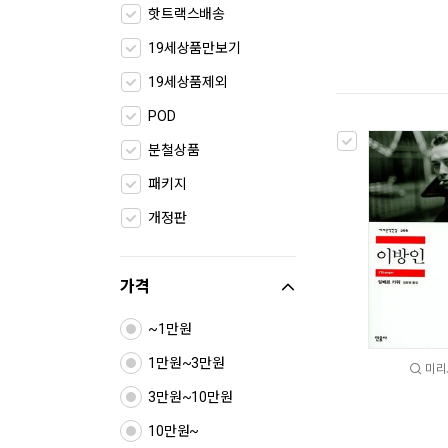
핫트랙스배송
19세상품만보기
19세상품제외
POD
분철상품
패키지
개정판
가격
~1만원
1만원~3만원
미리
3만원~10만원
10만원~