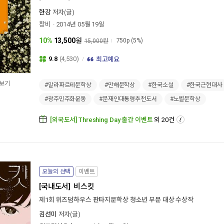
한강
저자(글)
창비
2014년 05월 19일
10%
13,500
원
750p
(5%)
15,000원
9.8
(4,530)
최고예요
보기
#말라파르테문학상
#만해문학상
#한국소설
#한국근현대사
#광주민주화운동
#문재인대통령추천도서
#노벨문학상
[외국도서] Threshing Day 출간 이벤트
외 20건
오늘의 선택
이벤트
[국내도서]
비스킷
제1회 위즈덤하우스 판타지문학상 청소년 부문 대상 수상작
김선미
저자(글)