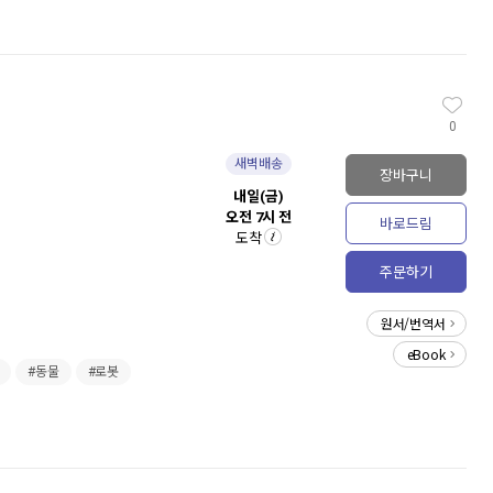
0
새벽배송
장바구니
내일(금)
오전 7시 전
바로드림
도착
주문하기
원서/번역서
eBook
#동물
#로봇