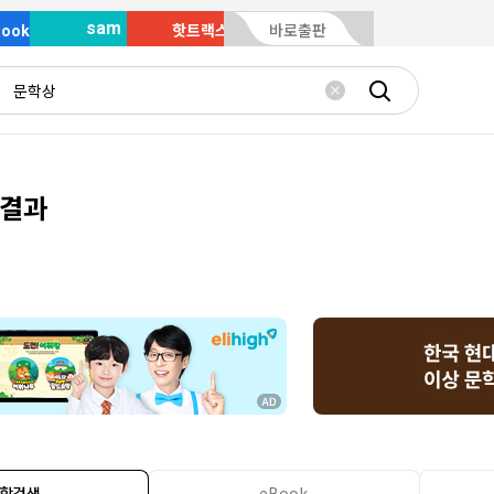
sam
Book
핫트랙스
바로출판
 결과
합검색
eBook