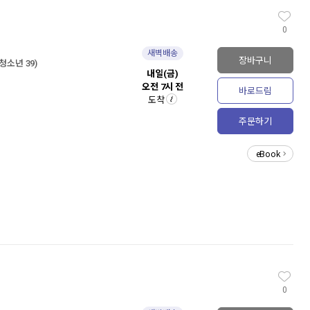
0
새벽배송
장바구니
소년 39)
내일(금)
오전 7시 전
바로드림
도착
주문하기
eBook
0