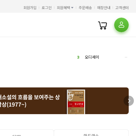
5
AI
회원가입
로그인
회원혜택
주문배송
매장안내
고객센터
6
민음사
7
클로드
8
오뒷세이아
9
토익
10
북커버
1
오디세이아
2
HMAT
3
오디세이
4
히가시노 게이고
5
AI
6
민음사
7
클로드
8
오뒷세이아
9
토익
10
북커버
1
오디세이아
2
HMAT
3
오디세이
4
히가시노 게이고
sam
핫트랙스