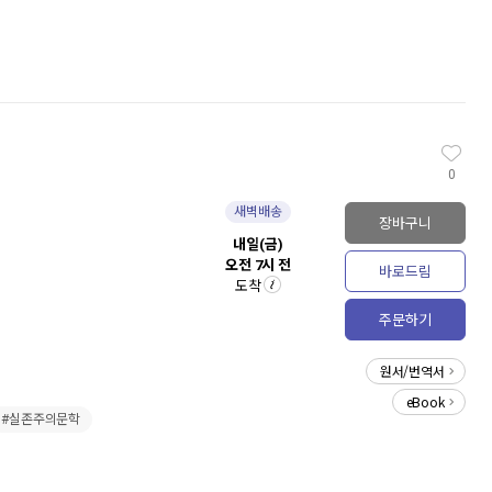
0
새벽배송
장바구니
내일(금)
오전 7시 전
바로드림
도착
주문하기
원서/번역서
eBook
#실존주의문학