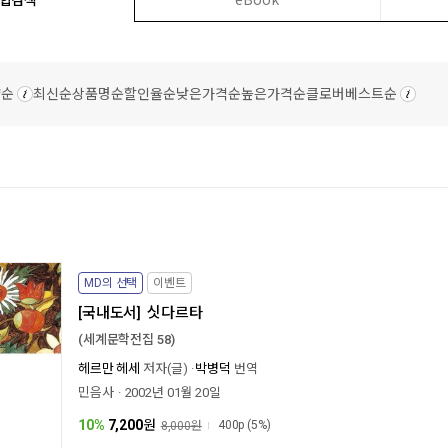
량순
최신순
상품명순
할인율순
낮은가격순
높은가격순
클로버베스트순
MD의 선택
이벤트
[국내도서]
싯다르타
(세계문학전집 58)
헤르만 헤세
저자(글)
박병덕
번역
민음사
2002년 01월 20일
10%
7,200
원
400p
(5%)
8,000원