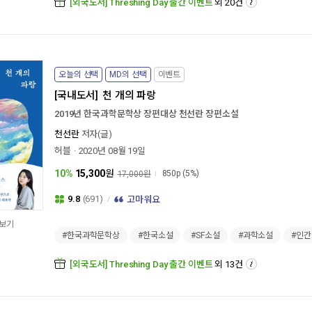
[외국도서] Threshing Day 출간 이벤트
외 20건
오늘의 선택
MD의 선택
이벤트
[국내도서]
천 개의 파랑
2019년 한국과학문학상 장편대상 천선란 장편소설
천선란
저자(글)
허블
2020년 08월 19일
10%
15,300
원
850p
(5%)
17,000원
9.8
(691)
고마워요
보기
#한국과학문학상
#한국소설
#SF소설
#과학소설
#인간
[외국도서] Threshing Day 출간 이벤트
외 13건