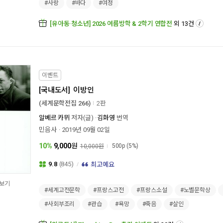
#사랑
#바다
#여정
[유아동·청소년] 2026 여름방학 & 2학기 연합전
외 13건
이벤트
[국내도서]
이방인
(세계문학전집 266)
2판
알베르 카뮈
저자(글)
김화영
번역
민음사
2019년 09월 02일
10%
9,000
원
500p
(5%)
10,000원
9.8
(845)
최고예요
보기
#세계고전문학
#프랑스고전
#프랑스소설
#노벨문학상
#사회부조리
#관습
#욕망
#죽음
#살인