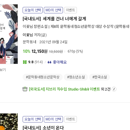
오늘의 선택
MD의 선택
이벤트
[국내도서]
세계를 건너 너에게 갈게
이꽃님 장편소설 | 제8회 문학동네청소년문학상 대상 수상작 (문학동네청
이꽃님
저자(글)
문학동네
2021년 09월 24일
10%
12,150
원
670p
(5%)
13,500원
9.8
(914)
좋아해요
보기
#문학동네청소년문학상
#청소년소설
#한국소설
[외국도서] 지브리 직수입 Studio Ghibli 이벤트
외 2건
오늘의 선택
MD의 선택
이벤트
[국내도서]
소년이 온다