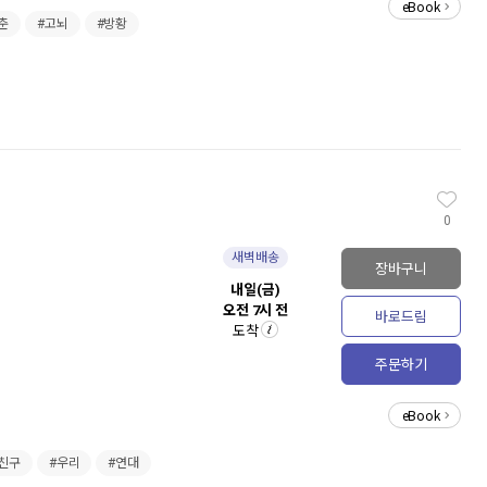
eBook
춘
#고뇌
#방황
0
새벽배송
장바구니
내일(금)
오전 7시 전
바로드림
도착
주문하기
eBook
친구
#우리
#연대