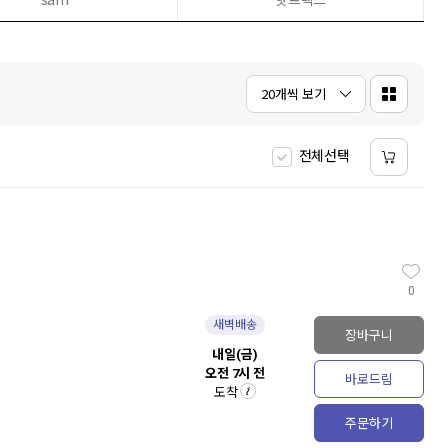
5
AI
6
민음사
7
클로드
8
오뒷세이아
20개씩 보기
9
토익
10
북커버
전체선택
0
새벽배송
장바구니
내일(금)
오전 7시 전
바로드림
도착
주문하기