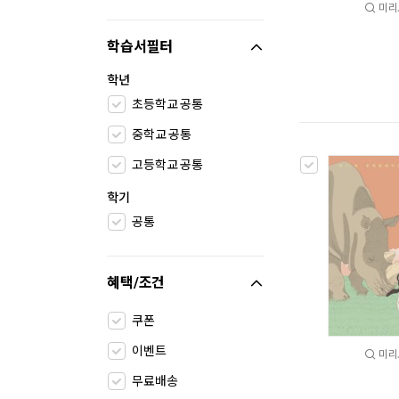
미리
학습서필터
학년
초등학교 공통
중학교 공통
고등학교 공통
학기
공통
혜택/조건
쿠폰
이벤트
미리
무료배송