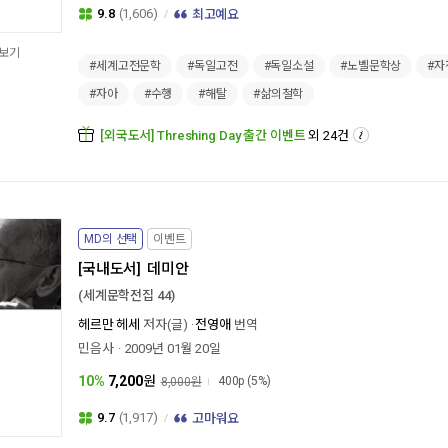
9.8
(1,606)
최고예요
보기
#세계고전문학
#독일고전
#독일소설
#노벨문학상
#자
#자아
#수행
#해탈
#삶의철학
[외국도서] Threshing Day 출간 이벤트
외 24건
MD의 선택
이벤트
[국내도서]
데미안
(세계문학전집 44)
헤르만 헤세
저자(글)
전영애
번역
민음사
2009년 01월 20일
10%
7,200
원
400p
(5%)
8,000원
9.7
(1,917)
고마워요