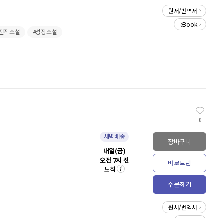
원서/번역서
eBook
전적소설
#성장소설
0
새벽배송
장바구니
내일(금)
오전 7시 전
바로드림
도착
주문하기
원서/번역서