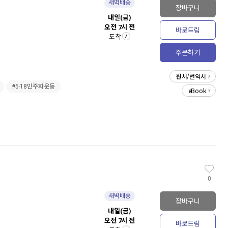
새벽배송
장바구니
내일(금)
오전 7시 전
바로드림
도착
주문하기
원서/번역서
#5·18민주화운동
eBook
0
새벽배송
장바구니
내일(금)
오전 7시 전
바로드림