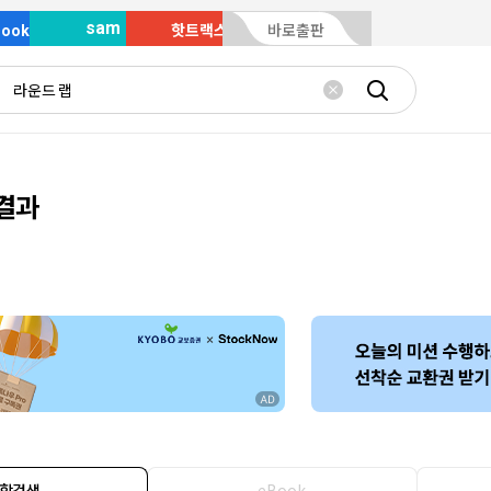
sam
Book
핫트랙스
바로출판
 결과
합검색
eBook