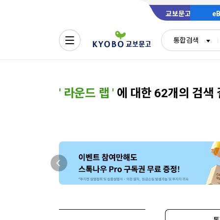
교보문고
e
통합검색
'
라운드 랩
'
에 대한 62개의 검색
통