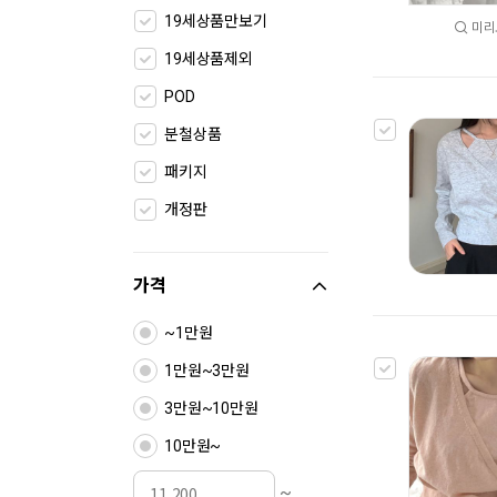
19세상품만보기
미리
19세상품제외
POD
분철상품
패키지
개정판
가격
~1만원
1만원~3만원
3만원~10만원
10만원~
~