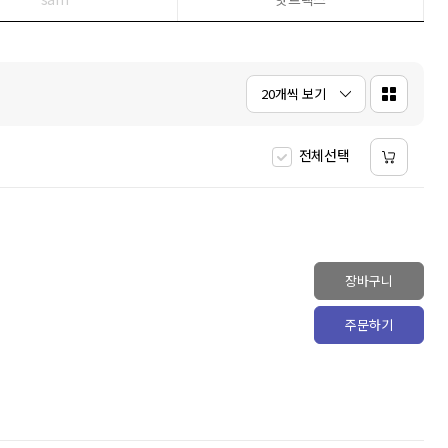
5
겨레고전문학선집
6
오디세이
2
7
컴활
7
8
일리아스
2
20개씩 보기
9
변리사
10
문학동네
2
전체선택
장바구니
주문하기