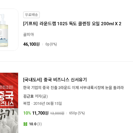
무료배송
[기프트]
라운드랩 1025 독도 클렌징 오일 200ml X 2
골피아
46,100
원
0p
(0%)
[국내도서]
중국 비즈니스 신서유기
한국 기업의 중국 진출 2라운드 이제 서부내륙시장에 눈을 돌려라
김근호
저자(글)
북랩
2016년 06월 15일
10%
11,700
원
650p
(5%)
13,000원
10.0
(3)