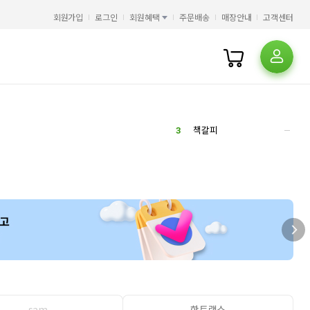
5
겨레고전문학선집
회원가입
로그인
회원혜택
주문배송
매장안내
고객센터
6
오디세이
2
7
컴활
7
8
일리아스
2
9
변리사
10
문학동네
2
1
오디세이아
2
정령환상기
3
책갈피
4
공인중개사
5
겨레고전문학선집
6
오디세이
2
7
컴활
7
8
일리아스
2
9
변리사
10
문학동네
2
1
오디세이아
2
정령환상기
3
책갈피
4
공인중개사
sam
핫트랙스