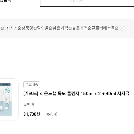
량순
최신순
상품명순
할인율순
낮은가격순
높은가격순
클로버베스트순
무료배송
[기프트]
라운드랩 독도 클렌저 150ml x 2 + 40ml 저자극
골피아
31,700
원
0p
(0%)