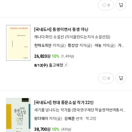
0
[국내도서]
동생이면서 동생 아닌
캐나다 화인 소설선 (지식을만드는지식 소설선집)
천하오취안
저자(글)
펑샹샹
저자(글)
아눙
저자(글)
거이판
저
26,820
원
10%
(1,490p)
8/12(수)
출고예정
0
[국내도서]
현대 중문소설 작가 22인
세기를 넘나드는 작가들 (한국연구재단 학술명저번역총서 동양편 611)
왕더웨이
저자(글)
김혜준
번역
학고방
38,700
원
10%
(430p)