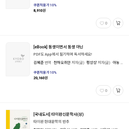
쿠폰적용가
10
%
8,910
원
0
[eBook]
동생이면서 동생 아닌
PDF도 App에서 필기하며 독서하세요!
김혜준
번역
천하오취안
저자(글)
펑샹샹
저자(글)
아눙
저자(
쿠폰적용가
10
%
20,160
원
0
[국내도서]
타이완신문학사(상)
타이완 현대문학의 반추