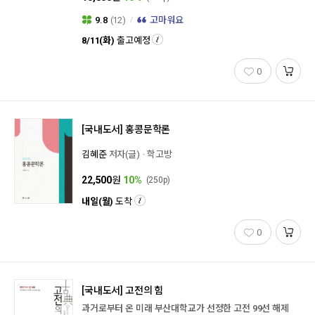
9.8
(12)
고마워요
8/11(화)
출고예정
0
[국내도서]
홍콩문학론
김혜준
저자(글)
학고방
22,500
원
10%
(250p)
내일(월)
도착
0
[국내도서]
고전의 힘
과거로부터 온 미래 부산대학교가 선정한 고전 99선 해제