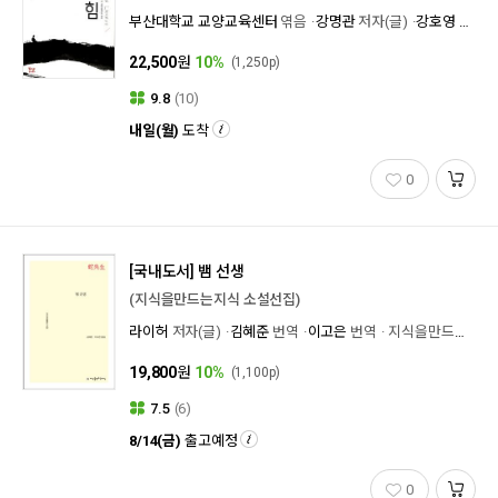
부산대학교 교양교육센터
엮음
강명관
저자(글)
강호영
저자(
22,500
원
10%
(1,250p)
9.8
(10)
내일(월)
도착
0
[국내도서]
뱀 선생
(지식을만드는지식 소설선집)
라이허
저자(글)
김혜준
번역
이고은
번역
지식을만드는지식
19,800
원
10%
(1,100p)
7.5
(6)
8/14(금)
출고예정
0