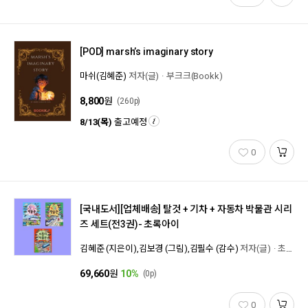
[POD]
marsh’s imaginary story
마쉬(김혜준)
저자(글)
부크크(Bookk)
8,800
원
(260p)
8/13(목)
출고예정
0
[국내도서][업체배송]
탈것 + 기차 + 자동차 박물관 시리
즈 세트(전3권)- 초록아이
김혜준 (지은이),김보경 (그림),김필수 (감수)
저자(글)
초록아이
69,660
원
10%
(0p)
0