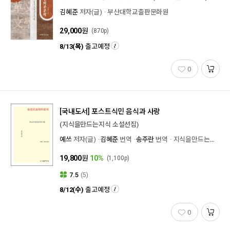
김혜준
저자(글)
부산대학교출판문화원
29,000
원
(870p)
8/13(목)
출고예정
0
[국내도서]
포스트식민 음식과 사랑
(지식을만드는지식 소설선집)
예쓰
저자(글)
김혜준
번역
송주란
번역
지식을만드는지식
19,800
원
10%
(1,100p)
7.5
(5)
8/12(수)
출고예정
0