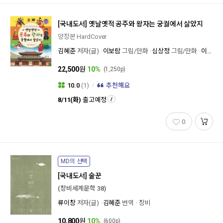
[국내도서]
옛날옛적 공주와 왕자는 궁궐에서 살았지
양장본 HardCover
김혜준
저자(글)
이보람
그림/만화
심상정
그림/만화
이윤희
22,500
원
10%
(1,250p)
10.0
(1)
추천해요
8/11(화)
출고예정
0
MD의 선택
[국내도서]
술꾼
(창비세계문학 38)
류이창
저자(글)
김혜준
번역
창비
10,800
원
10%
(600p)