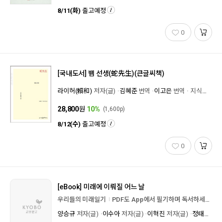
8/11(화)
출고예정
0
[국내도서]
뱀 선생(蛇先生)(큰글씨책)
라이허(賴和)
저자(글)
김혜준
번역
이고은
번역
지식을만드는지식
28,800
원
10%
(1,600p)
8/12(수)
출고예정
0
[eBook]
미래에 이뤄질 어느 날
우리들의 미래일기
PDF도 App에서 필기하며 독서하세요!
양승규
저자(글)
이수아
저자(글)
이혁진
저자(글)
정태겸
저자