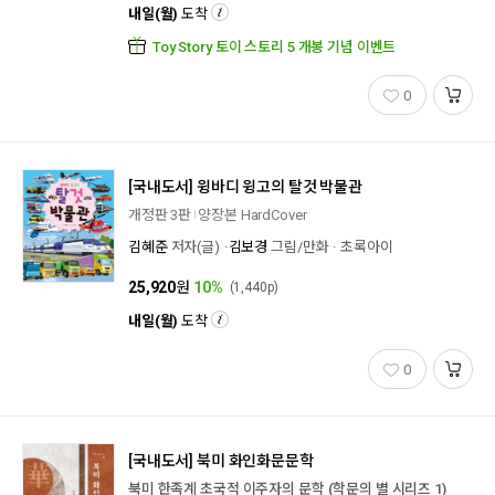
내일(월)
도착
Toy Story 토이 스토리 5 개봉 기념 이벤트
0
[국내도서]
윙바디 윙고의 탈것 박물관
개정판 3판
양장본 HardCover
김혜준
저자(글)
김보경
그림/만화
초록아이
25,920
원
10%
(1,440p)
내일(월)
도착
0
[국내도서]
북미 화인화문문학
북미 한족계 초국적 이주자의 문학 (학문의 별 시리즈 1)