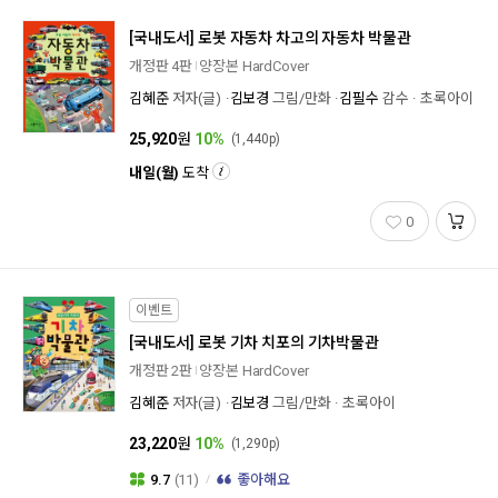
[국내도서]
로봇 자동차 차고의 자동차 박물관
개정판 4판
양장본 HardCover
김혜준
저자(글)
김보경
그림/만화
김필수
감수
초록아이
25,920
원
10%
(1,440p)
내일(월)
도착
0
이벤트
[국내도서]
로봇 기차 치포의 기차박물관
개정판 2판
양장본 HardCover
김혜준
저자(글)
김보경
그림/만화
초록아이
23,220
원
10%
(1,290p)
9.7
(11)
좋아해요