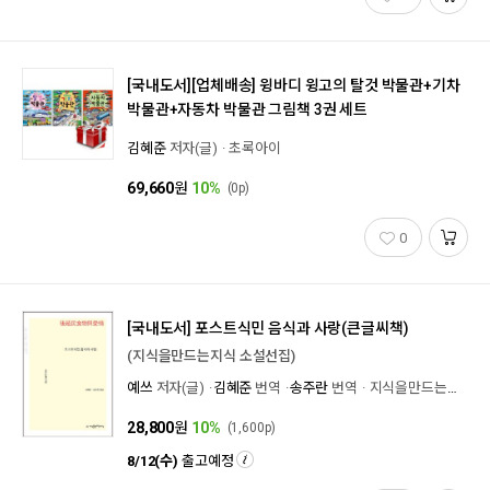
[국내도서][업체배송]
윙바디 윙고의 탈것 박물관+기차
박물관+자동차 박물관 그림책 3권 세트
김혜준
저자(글)
초록아이
69,660
원
10%
(0p)
0
[국내도서]
포스트식민 음식과 사랑(큰글씨책)
(지식을만드는지식 소설선집)
예쓰
저자(글)
김혜준
번역
송주란
번역
지식을만드는지식
28,800
원
10%
(1,600p)
8/12(수)
출고예정