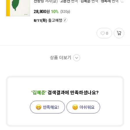
천팡밍
저자(글)
고운선
번역
김혜준
번역
성옥례
번역
이현
28,800
원
10%
(320p)
8/11(화)
출고예정
0
상품 더보기
'
김혜준
'
검색결과에 만족하셨나요?
만족해요!
아쉬워요