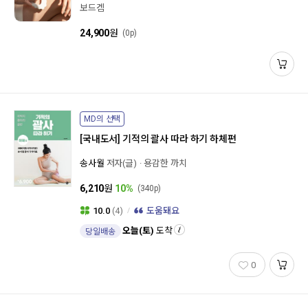
보드겜
24,900
원
(0p)
MD의 선택
[국내도서]
기적의 괄사 따라 하기 하체편
송사월
저자(글)
용감한 까치
6,210
원
10%
(340p)
10.0
(4)
도움돼요
오늘(토)
도착
당일배송
0