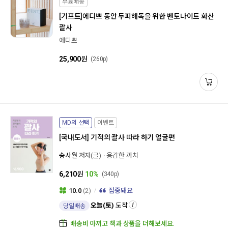
무료배송
[기프트]
에디쁘 동안 두피해독을 위한 벤토나이트 화산
괄사
에디쁘
25,900
원
(260p)
MD의 선택
이벤트
[국내도서]
기적의 괄사 따라 하기 얼굴편
송사월
저자(글)
용감한 까치
6,210
원
10%
(340p)
10.0
(2)
집중돼요
오늘(토)
도착
당일배송
배송비 아끼고 책과 상품을 더해보세요.