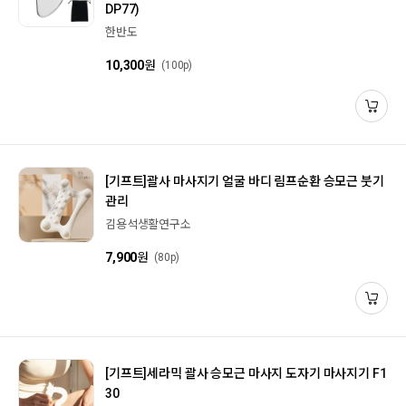
DP77)
한반도
10,300
원
(100p)
[기프트]
괄사 마사지기 얼굴 바디 림프순환 승모근 붓기
관리
김용석생활연구소
7,900
원
(80p)
[기프트]
세라믹 괄사 승모근 마사지 도자기 마사지기 F1
30