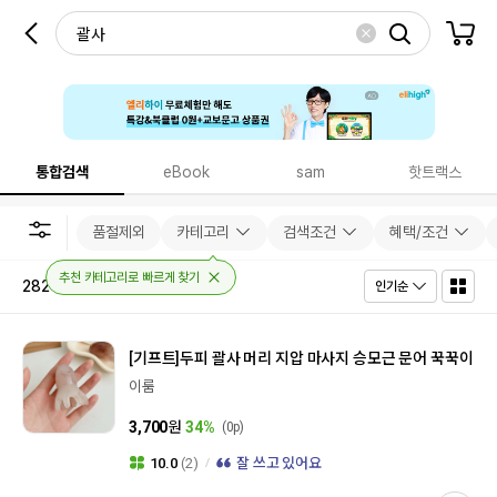
통합검색
eBook
sam
핫트랙스
품절제외
카테고리
검색조건
혜택/조건
추천 카테고리로 빠르게 찾기
282
건
인기순
[기프트]
두피 괄사 머리 지압 마사지 승모근 문어 꾹꾹이
이룸
3,700
원
34%
(0p)
10.0
(2)
잘 쓰고 있어요