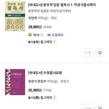
[국내도서]
본초학 입문 필독서 1: 약성가괄사백미
본초학의 입문은 약성가 암기부터
최현명
저자(글)
정담
28,000
원
(840p)
10.0
(1)
도움돼요
8/12(수)
출고예정
0
[국내도서]
수정괄사요법
광문각 편집부
저자(글)
광문각
25,000
원
(750p)
8/11(화)
출고예정
0