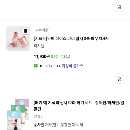
무료배송
[기프트]
두피 페이스 바디 괄사 3종 파우치세트
티지엘
11,900
원
37%
(120p)
10.0
(4)
가성비 좋아요
[패키지]
기적의 괄사 따라 하기 세트 : 상체편/하체편/얼
굴편
전 3권
송사월
저자(글)
용감한 까치 외