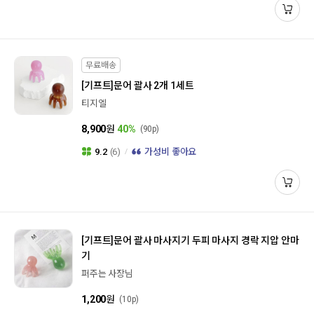
무료배송
[기프트]
문어 괄사 2개 1세트
티지엘
8,900
원
40%
(90p)
9.2
(6)
가성비 좋아요
[기프트]
문어 괄사 마사지기 두피 마사지 경락 지압 안마
기
퍼주는 사장님
1,200
원
(10p)