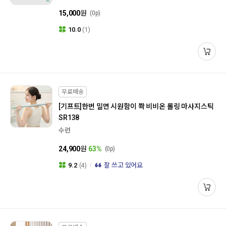
15,000
원
(0p)
10.0
(1)
무료배송
[기프트]
한번 밀면 시원함이 쫙 비비온 롤링 마사지스틱
SR138
수련
24,900
원
63%
(0p)
9.2
(4)
잘 쓰고 있어요