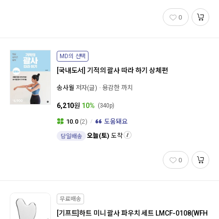
0
MD의 선택
[국내도서]
기적의 괄사 따라 하기 상체편
송사월
저자(글)
용감한 까치
6,210
원
10%
(340p)
10.0
(2)
도움돼요
오늘(토)
도착
당일배송
0
무료배송
[기프트]
하트 미니 괄사 파우치 세트 LMCF-0108(WFH