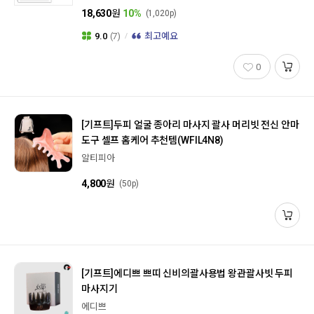
18,630
원
10%
(1,020p)
9.0
(7)
최고예요
0
[기프트]
두피 얼굴 종아리 마사지 괄사 머리빗 전신 안마
도구 셀프 홈케어 추천템(WFIL4N8)
알티피아
4,800
원
(50p)
[기프트]
에디쁘 쁘띠 신비의괄사용법 왕관괄사빗 두피
마사지기
에디쁘