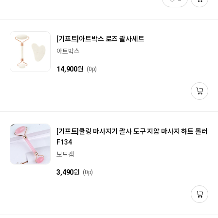
[기프트]
아트박스 로즈 괄사세트
아트박스
14,900
원
(0p)
[기프트]
쿨링 마사지기 괄사 도구 지압 마사지 하트 롤러
F134
보드겜
3,490
원
(0p)