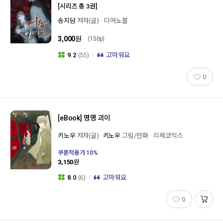
[시리즈 총 3권]
송지담
저자(글)
디어노블
3,000
원
(150p)
9.2
(55)
고마워요
0
[eBook]
명명 괴이
키노우
저자(글)
키노우
그림/만화
리체코믹스
쿠폰적용가
10
%
3,150
원
8.0
(6)
고마워요
0