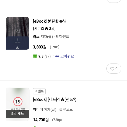
[eBook]
불길한 손님
[시리즈 총 2권]
러스
저자(글)
비하인드
3,800
원
(190p)
9.8
(37)
고마워요
0
이벤트
[eBook]
[세트]식충(전5권)
이미미
저자(글)
블루코드
5권 세트
14,700
원
(730p)