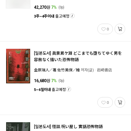
42,270
원
7%
(0p)
3주~4주이내
출고예정
0
[일본도서]
眞景累ケ淵 どこまでも墮ちてゆく男を
容赦なく描いた恐怖物語
金原瑞人／著 佐竹美保／繪
저자(글)
岩崎書店
16,680
원
7%
(0p)
5~6일이내
출고예정
0
[일본도서]
怪談.呪い屋し 實話恐怖物語