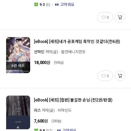
9.3
(6)
고마워요
0
[eBook]
[세트]내가 공포게임 흑막인 것 같다(전6권)
선하민
저자(글)
필연매니지먼트
18,000
원
(900p)
6권 세트
0
[eBook]
[세트] [합본] 불길한 손님 (전2권/완결)
러스
저자(글)
비하인드
7,600
원
(380p)
9.8
(37)
고마워요