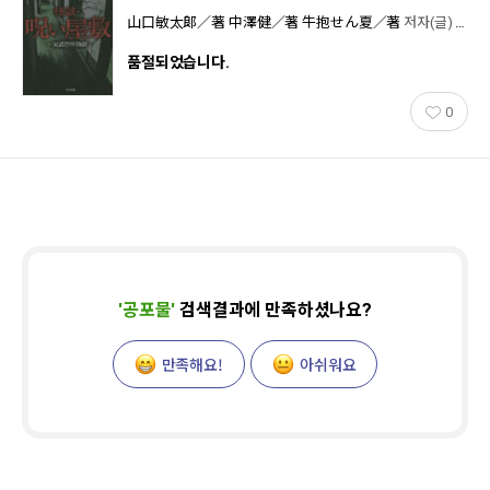
山口敏太郞／著 中澤健／著 牛抱せん夏／著
저자(글)
TO
품절되었습니다.
0
'
공포물
'
검색결과에 만족하셨나요?
만족해요!
아쉬워요