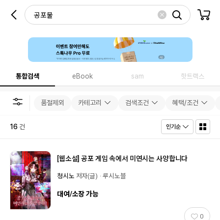
통합검색
eBook
sam
핫트랙스
품절제외
카테고리
검색조건
혜택/조건
16
건
인기순
[웹소설]
공포 게임 속에서 미연시는 사양합니다
청시노
저자(글)
루시노블
대여/소장 가능
0