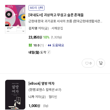
MD의 선택
[국내도서]
괴상하고 무섭고 슬픈 존재들
근현대 한국 괴기공포 서사의 흐름 (한국근현대생활사큰사전 대중감성>괴기공포)
김지영
저자(글)
서해문집
23,850
원
10%
(1,320p)
10.0
(1)
도움돼요
내일(월)
도착
0
[eBook]
옆방 여자
(한뼘 로맨스 컬렉션 417)
니카
저자(글)
젤리빈
1,000
원
(0p)