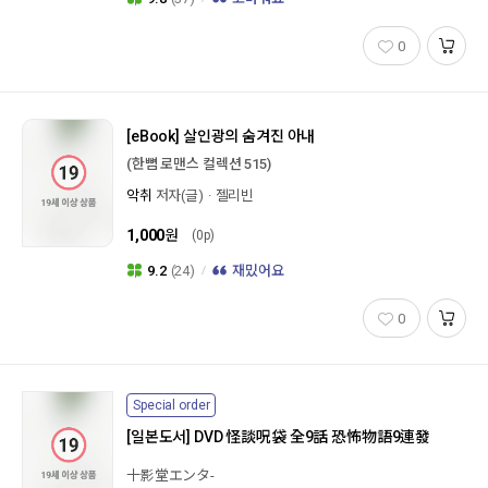
0
[eBook]
살인광의 숨겨진 아내
(한뼘 로맨스 컬렉션 515)
악취
저자(글)
젤리빈
1,000
원
(0p)
9.2
(24)
재밌어요
0
Special order
[일본도서]
DVD 怪談呪袋 全9話 恐怖物語9連發
十影堂エンタ-