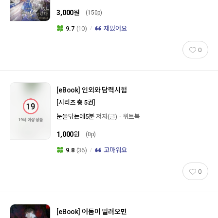
3,000
원
(150p)
9.7
(10)
재밌어요
0
[eBook]
인외와 담력시험
[시리즈 총 5권]
눈물닦는데5분
저자(글)
위트북
1,000
원
(0p)
9.8
(36)
고마워요
0
[eBook]
어둠이 밀려오면