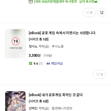
[세트100년대여]열대야 독서캠프 : 심야 독서회🛋️
0
[eBook]
공포 게임 속에서 미연시는 사양합니다.
[시리즈 총 5권]
청시노
저자(글)
루시노블
3,300
원
(160p)
9.6
(7)
재밌어요
0
[eBook]
내가 공포게임 흑막인 것 같다
[시리즈 총 6권]
선하민
저자(글)
필연매니지먼트