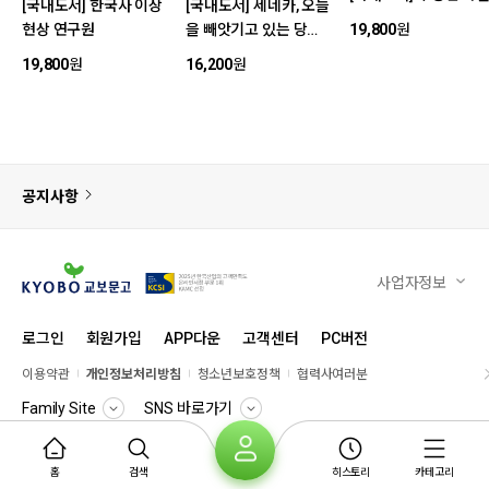
[국내도서] 한국사 이상
[국내도서] 세네카, 오늘
현상 연구원
을 빼앗기고 있는 당신
19,800
원
에게
19,800
원
16,200
원
공지사항
사업자정보
로그인
회원가입
APP다운
고객센터
PC버전
이용약관
개인정보처리방침
청소년보호정책
협력사여러분
Family Site
SNS 바로가기
© KYOBO BOOK CENTRE
홈
검색
히스토리
카테고리