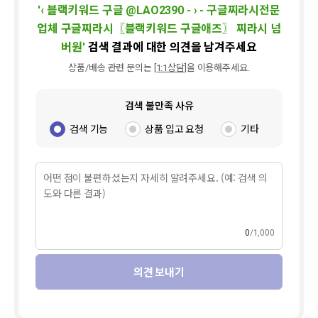
'
‹ 블랙키워드 구글 @LAO2390 - › - 구글찌라시전문
업체 구글찌라시〖블랙키워드 구글애즈〗 찌라시 넘
버원
'
검색 결과에 대한 의견을 남겨주세요
상품/배송 관련 문의는
[1:1상담]
을 이용해주세요.
검색 불만족 사유
검색 기능
상품 입고 요청
기타
0
1,000
의견 보내기