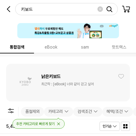
통합검색
eBook
sam
핫트랙스
낡은키보드
최근작 :
[eBook] 너와 같이 걷고 싶어
품절제외
카테고리
검색조건
혜택/조건
추천 카테고리로 빠르게 찾기
5,424
건
인기순