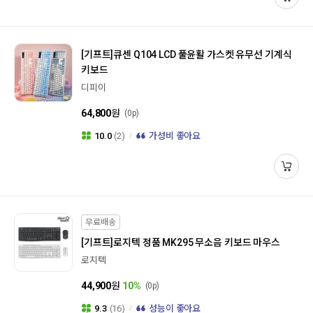
[기프트]
큐센 Q104 LCD 풀윤활 가스켓 유무선 기계식
키보드
디피이
64,800
원
(0p)
10.0
(2)
가성비 좋아요
무료배송
[기프트]
로지텍 정품 MK295 무소음 키보드 마우스
로지텍
44,900
원
10%
(0p)
9.3
(16)
성능이 좋아요