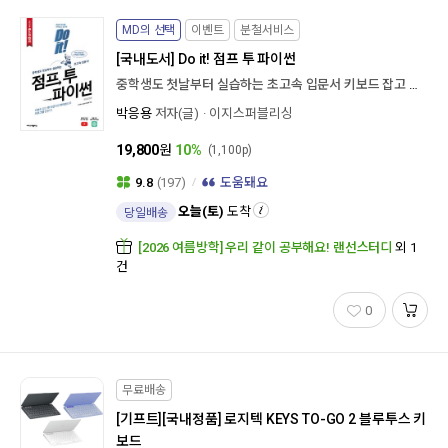
MD의 선택
이벤트
분철서비스
[국내도서]
Do it! 점프 투 파이썬
중학생도 첫날부터 실습하는 초고속 입문서 키보드 잡고 한 시간이면 파이썬으로 프로그램 만든다! (Do it! 시리즈)
박응용
저자(글)
이지스퍼블리싱
19,800
원
10%
(1,100p)
9.8
(197)
도움돼요
오늘(토)
도착
당일배송
[2026 여름방학] 우리 같이 공부해요! 랜선스터디
외 1
건
0
무료배송
[기프트]
[국내정품] 로지텍 KEYS TO-GO 2 블루투스 키
보드