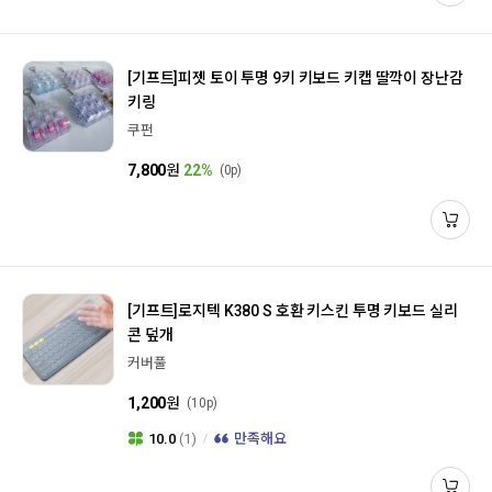
[기프트]
피젯 토이 투명 9키 키보드 키캡 딸깍이 장난감
키링
쿠펀
7,800
원
22%
(0p)
[기프트]
로지텍 K380 S 호환 키스킨 투명 키보드 실리
콘 덮개
커버풀
1,200
원
(10p)
10.0
(1)
만족해요