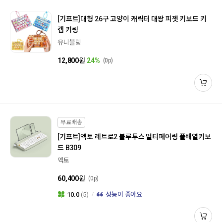
[기프트]
대형 26구 고양이 캐릭터 대왕 피젯 키보드 키
캡 키링
유니블링
12,800
원
24%
(0p)
무료배송
[기프트]
엑토 레트로2 블루투스 멀티페어링 풀배열키보
드 B309
엑토
60,400
원
(0p)
10.0
(5)
성능이 좋아요