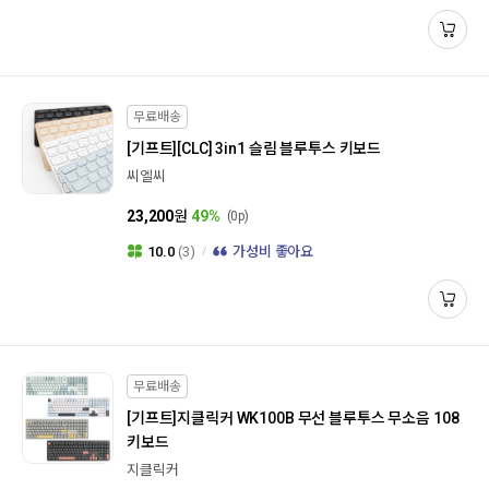
무료배송
[기프트]
[CLC] 3in1 슬림 블루투스 키보드
씨엘씨
23,200
원
49%
(0p)
10.0
(3)
가성비 좋아요
무료배송
[기프트]
지클릭커 WK100B 무선 블루투스 무소음 108
키보드
지클릭커