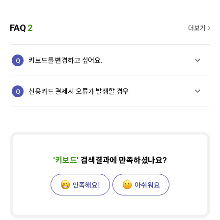
FAQ
2
더보기
키보드를 변경하고 싶어요.
Q
키보드 스페이스 바를 길게 누르시면 다른 키보드를 선택할 수
신용카드 결제시 오류가 발생할 경우
Q
있습니다.
원하는 답변을 얻지 못하셨나요 ?
[1:1상담]
을 이용해주세요.
▶
승인처리 중 에러가 발생하였습니다라고 안내창이 뜨는 경
우
,
고객님의 카드번호 혹은 유효기간입력이 잘못되었거나 혹은
카드에 문제가 발생할 경우이니 고객님께서 발급받으신 카드
사에 문의부탁드립니다.
'
키보드
'
검색결과에 만족하셨나요?
☎ 주요 카드회사 고객센터
현대카드: 1577-6000
만족해요!
아쉬워요
국민카드: 1588-1688
신한카드: 1544-7000
삼성카드: 1588-8700
롯데카드: 1588-8100