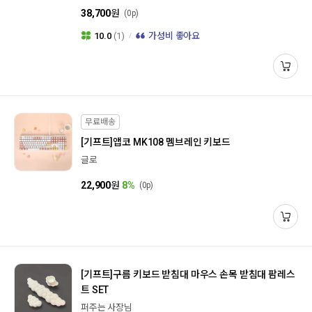
38,700
원
(0p)
10.0
(1)
가성비 좋아요
무료배송
[기프트]
앱코 MK108 멤브레인 키보드
글로
22,900
원
8%
(0p)
[기프트]
구름 키보드 받침대 마우스 손목 받침대 팜레스
트 SET
퍼주는 사장님