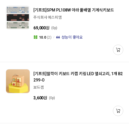
[기프트]
SPM PL108W 아라 풀배열 기계식키보드
주식회사 에스피앰
69,000
원
(0p)
10.0
(2)
성능이 좋아요
[기프트]
딸깍이 키보드 키캡 키링 LED 열쇠고리, 1개 B2
299-O
보드겜
3,600
원
(0p)