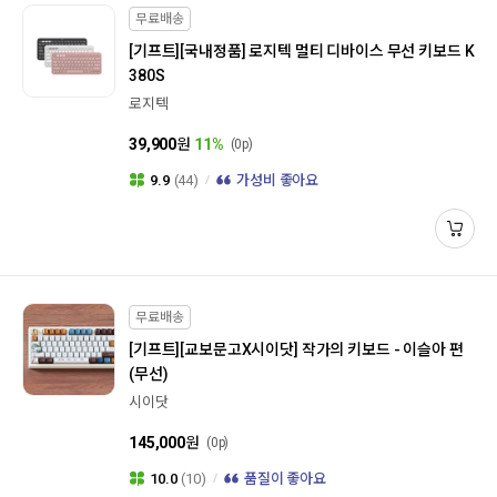
무료배송
[기프트]
[국내정품] 로지텍 멀티 디바이스 무선 키보드 K
380S
로지텍
39,900
원
11%
(0p)
9.9
(44)
가성비 좋아요
무료배송
[기프트]
[교보문고X시이닷] 작가의 키보드 - 이슬아 편
(무선)
시이닷
145,000
원
(0p)
10.0
(10)
품질이 좋아요