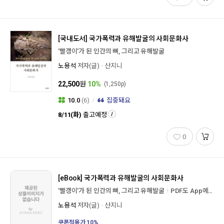
[국내도서]
국가폭력과 유해발굴의 사회문화사
'빨갱이'가 된 인간의 뼈, 그리고 유해발굴
노용석
저자(글)
산지니
22,500
원
10%
(1,250p)
10.0
(6)
집중돼요
8/11(화)
출고예정
0
[eBook]
국가폭력과 유해발굴의 사회문화사
'빨갱이'가 된 인간의 뼈, 그리고 유해발굴
PDF도 App에서 필기하며 독서하세요!
노용석
저자(글)
산지니
쿠폰적용가
10
%