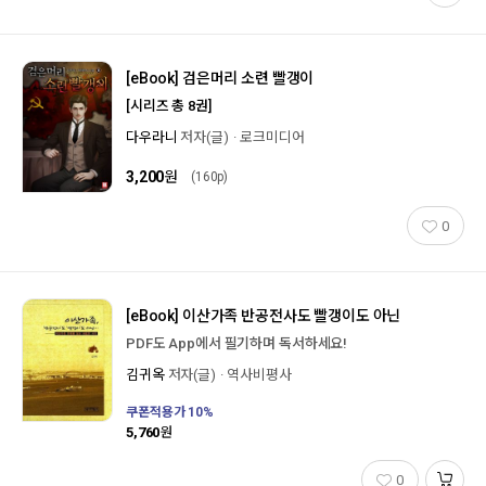
[eBook]
검은머리 소련 빨갱이
[시리즈 총 8권]
다우라니
저자(글)
로크미디어
3,200
원
(160p)
0
[eBook]
이산가족 반공전사도 빨갱이도 아닌
PDF도 App에서 필기하며 독서하세요!
김귀옥
저자(글)
역사비평사
쿠폰적용가
10
%
5,760
원
0