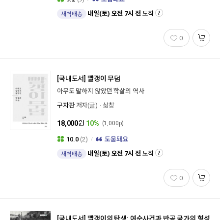
내일(토) 오전 7시 전
도착
새벽배송
0
[국내도서]
빨갱이 무덤
아무도 말하지 않았던 학살의 역사
구자환
저자(글)
삶창
18,000
원
10%
(1,000p)
10.0
(2)
도움돼요
내일(토) 오전 7시 전
도착
새벽배송
0
[국내도서]
빨갱이의 탄생: 여순사건과 반공 국가의 형성