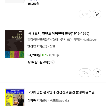
15,750
원
0
[국내도서]
한반도 이념전쟁 연구(1919-1950)
빨갱이와 반동분자 (현대사총서 53)
양장본 HardCover
한상철
저자(글)
선인
34,200
원
10%
(1,900p)
8/10(월)
출고예정
0
[POD]
간첩 문재인과 간첩신고 숨긴 빨갱이 윤석열
이창국
저자(글)
부크크(Bookk)