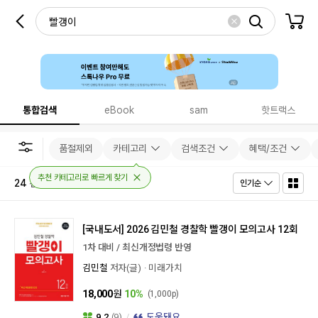
통합검색
eBook
sam
핫트랙스
품절제외
카테고리
검색조건
혜택/조건
추천 카테고리로 빠르게 찾기
24
건
인기순
[국내도서]
2026 김민철 경찰학 빨갱이 모의고사 12회
1차 대비 / 최신개정법령 반영
김민철
저자(글)
미래가치
18,000
원
10%
(1,000p)
9.2
(9)
도움돼요