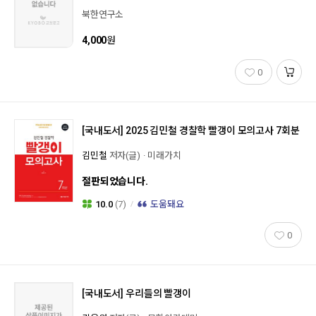
북한연구소
4,000
원
0
[국내도서]
2025 김민철 경찰학 빨갱이 모의고사 7회분
김민철
저자(글)
미래가치
절판되었습니다.
10.0
(7)
도움돼요
0
[국내도서]
우리들의 빨갱이