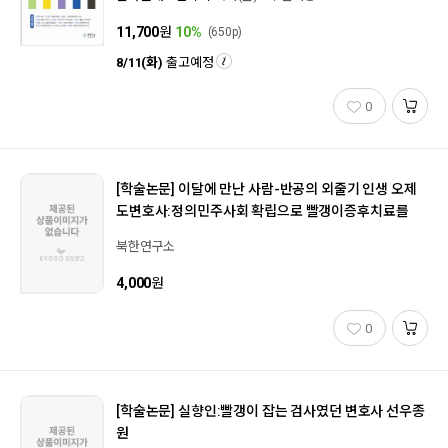
11,700
원
10%
(650p)
8/11(화)
출고예정
0
[학술논문]
이달에 만난 사람-반공의 외줄기 인생 오제
도변호사:정의민주사회 확립으로 빨갱이증후치료를
북한연구소
4,000
원
0
[학술논문]
실향인:빨갱이 잡는 검사였던 변호사 선우종
원