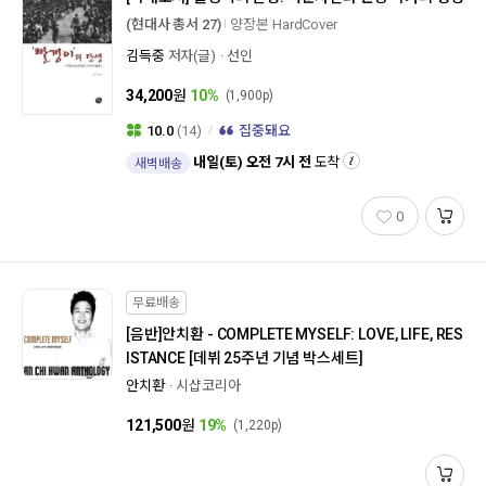
(현대사 총서 27)
양장본 HardCover
김득중
저자(글)
선인
34,200
원
10%
(1,900p)
10.0
(14)
집중돼요
내일(토) 오전 7시 전
도착
새벽배송
0
무료배송
[음반]
안치환 - COMPLETE MYSELF: LOVE, LIFE, RES
ISTANCE [데뷔 25주년 기념 박스세트]
안치환
시샵코리아
121,500
원
19%
(1,220p)