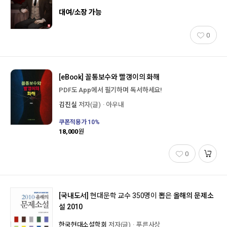
대여/소장 가능
0
[eBook]
꼴통보수와 빨갱이의 화해
PDF도 App에서 필기하며 독서하세요!
김진실
저자(글)
아우내
쿠폰적용가
10
%
18,000
원
0
[국내도서]
현대문학 교수 350명이 뽑은
올해의 문제소
설 2010
한국현대소설학회
저자(글)
푸른사상