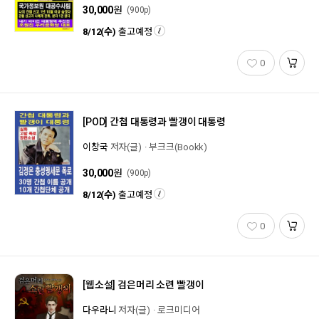
30,000
원
(900p)
8/12(수)
출고예정
0
[POD]
간첩 대통령과 빨갱이 대통령
이창국
저자(글)
부크크(Bookk)
30,000
원
(900p)
8/12(수)
출고예정
0
[웹소설]
검은머리 소련 빨갱이
다우라니
저자(글)
로크미디어